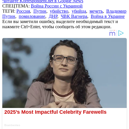
Читайте Korrespondent.net в Google News
СПЕЦТЕМА:
Война России с Украиной
ТЕГИ:
Россия
,
Путин
,
убийство
,
убийца
,
мечеть
,
Владимир
Путин
,
помилование
,
ДНР
,
ЧВК Вагнера
,
Война в Украине
Если вы заметили ошибку, выделите необходимый текст и
нажмите Ctrl+Enter, чтобы сообщить об этом редакции.