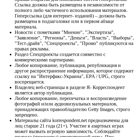
Ссылка должна быть размещена в независимости от
полного либо частичного использования материалов.
Гиперссылка (для интернет- изданий) – должна быть
размещена в подзаголовке или в первом абзаце
материала.
Новости с пометками "Мнение", "Экспертиза",
"Заявление", "Регионы", "Деньги", "Власть", "Выборы",
"Тест-драйв", "Спецпроекты", "Промо" публикуются на
правах рекламы.
Раздел Спецпроекты создается совместно с
коммерческими партнерами.
Любое копирование, публикация, републикация и
другое распространение информации, которое содержит
ссылку на "Интерфакс-Украина", EPA / UPG, строго
воспрещается.
Владелец веб-страницы в разделе Я- Корреспондент
является автор публикации.
Любое копирование, перепечатка и воспроизведение
фотографий и/или аудиовизуальных материалов,
принадлежащих правообладателю Getty Images, строго
запрещено.
Материалы сайта korrespondent.net предназначены для
лиц старше 21 года (21+). Участие в азартных играх
может вызвать игровую зависимость. Соблюдайте
правила (принципы) ответственной игры. При