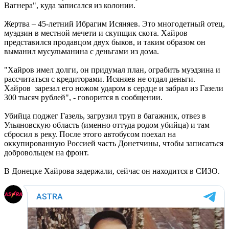
Вагнера", куда записался из колонии.
Жертва – 45-летний Ибрагим Исяняев. Это многодетный отец,
муэдзин в местной мечети и скупщик скота. Хайров
представился продавцом двух быков, и таким образом он
выманил мусульманина с деньгами из дома.
"Хайров имел долги, он придумал план, ограбить муэдзина и
рассчитаться с кредиторами. Исяняев не отдал деньги.
Хайров зарезал его ножом ударом в сердце и забрал из Газели
300 тысяч рублей", - говорится в сообщении.
Убийца поджег Газель, загрузил труп в багажник, отвез в
Ульяновскую область (именно оттуда родом убийца) и там
сбросил в реку. После этого автобусом поехал на
оккупированную Россией часть Донетчины, чтобы записаться
добровольцем на фронт.
В Донецке Хайрова задержали, сейчас он находится в СИЗО.