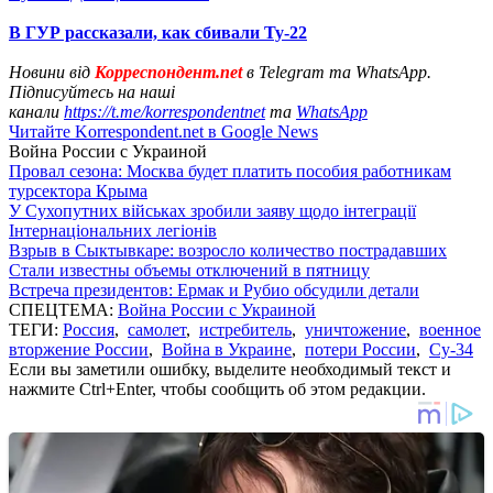
В ГУР рассказали, как сбивали Ту-22
Новини від
Корреспондент.net
в Telegram та WhatsApp.
Підписуйтесь на наші
канали
https://t.me/korrespondentnet
та
WhatsApp
Читайте Korrespondent.net в Google News
Война России с Украиной
Провал сезона: Москва будет платить пособия работникам
турсектора Крыма
У Сухопутних військах зробили заяву щодо інтеграції
Інтернаціональних легіонів
Взрыв в Сыктывкаре: возросло количество пострадавших
Стали известны объемы отключений в пятницу
Встреча президентов: Ермак и Рубио обсудили детали
СПЕЦТЕМА:
Война России с Украиной
ТЕГИ:
Россия
,
самолет
,
истребитель
,
уничтожение
,
военное
вторжение России
,
Война в Украине
,
потери России
,
Су-34
Если вы заметили ошибку, выделите необходимый текст и
нажмите Ctrl+Enter, чтобы сообщить об этом редакции.