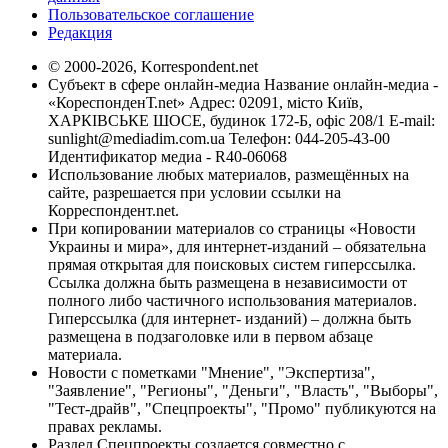
Пользовательское соглашение
Редакция
© 2000-2026, Korrespondent.net
Субъект в сфере онлайн-медиа Название онлайн-медиа -
«КореспонденТ.net» Адрес: 02091, місто Київ,
ХАРКІВСЬКЕ ШОСЕ, будинок 172-Б, офіс 208/1 E-mail:
sunlight@mediadim.com.ua
Телефон: 044-205-43-00
Идентификатор медиа - R40-06068
Использование любых материалов, размещённых на
сайте, разрешается при условии ссылки на
Корреспондент.net.
При копировании материалов со страницы «Новости
Украины и мира», для интернет-изданий – обязательна
прямая открытая для поисковых систем гиперссылка.
Ссылка должна быть размещена в независимости от
полного либо частичного использования материалов.
Гиперссылка (для интернет- изданий) – должна быть
размещена в подзаголовке или в первом абзаце
материала.
Новости с пометками "Мнение", "Экспертиза",
"Заявление", "Регионы", "Деньги", "Власть", "Выборы",
"Тест-драйв", "Спецпроекты", "Промо" публикуются на
правах рекламы.
Раздел Спецпроекты создается совместно с