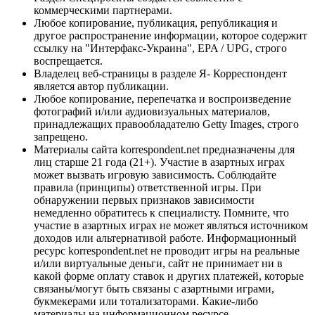
коммерческими партнерами.
Любое копирование, публикация, републикация и
другое распространение информации, которое содержит
ссылку на "Интерфакс-Украина", EPA / UPG, строго
воспрещается.
Владелец веб-страницы в разделе Я- Корреспондент
является автор публикации.
Любое копирование, перепечатка и воспроизведение
фотографий и/или аудиовизуальных материалов,
принадлежащих правообладателю Getty Images, строго
запрещено.
Материалы сайта korrespondent.net предназначены для
лиц старше 21 года (21+). Участие в азартных играх
может вызвать игровую зависимость. Соблюдайте
правила (принципы) ответственной игры. При
обнаружении первых признаков зависимости
немедленно обратитесь к специалисту. Помните, что
участие в азартных играх не может являться источником
доходов или альтернативой работе. Информационный
ресурс korrespondent.net не проводит игры на реальные
и/или виртуальные деньги, сайт не принимает ни в
какой форме оплату ставок и других платежей, которые
связаны/могут быть связаны с азартными играми,
букмекерами или тотализаторами. Какие-либо
материалы на информационном ресурсе