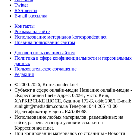
Twitter
RSS-ленты
E-mail рассылка
Контакты
Реклама на сайте
Использование материалов korrespondent.net
Правила пользования сайтом
Договор пользования сайтом
Политика в сфере конфиденциальности и персональных
данных
Пользовательское соглашение
Редакция
© 2000-2026, Korrespondent.net
Субъект в сфере онлайн-медиа Название онлайн-медиа -
«КореспонденТ.net» Адрес: 02091, місто Київ,
ХАРКІВСЬКЕ ШОСЕ, будинок 172-Б, офіс 208/1 E-mail:
sunlight@mediadim.com.ua
Телефон: 044-205-43-00
Идентификатор медиа - R40-06068
Использование любых материалов, размещённых на
сайте, разрешается при условии ссылки на
Корреспондент.net.
При копировании материалов со страницы «Новости