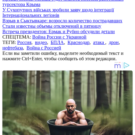
турсектора Крыма
У Сухопутних військах зробили заяву щодо інтеграції
Інтернаціональних легіонів
Взрыв в Сыктывкаре: возросло количество пострадавших
Стали известны объемы отключений в пятницу
Встреча президентов: Ермак и Рубио обсудили детали
СПЕЦТЕМА:
Война России с Украиной
ТЕГИ:
Россия
,
видео
,
БПЛА
,
Краснодар
,
атака
,
дрон
,
нефтебаза
,
Война с Россией
Если вы заметили ошибку, выделите необходимый текст и
нажмите Ctrl+Enter, чтобы сообщить об этом редакции.