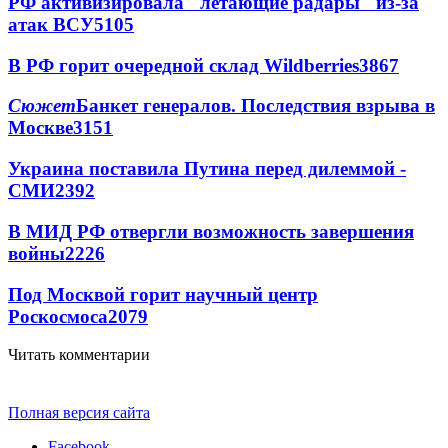
РФ активизировала "летающие радары" из-за
атак ВСУ
5105
В РФ горит очередной склад Wildberries
3867
Сюжет
Банкет генералов. Последствия взрыва в
Москве
3151
Украина поставила Путина перед дилеммой -
СМИ
2392
В МИД РФ отвергли возможность завершения
войны
2226
Под Москвой горит научный центр
Роскосмоса
2079
Читать комментарии
Полная версия сайта
Facebook