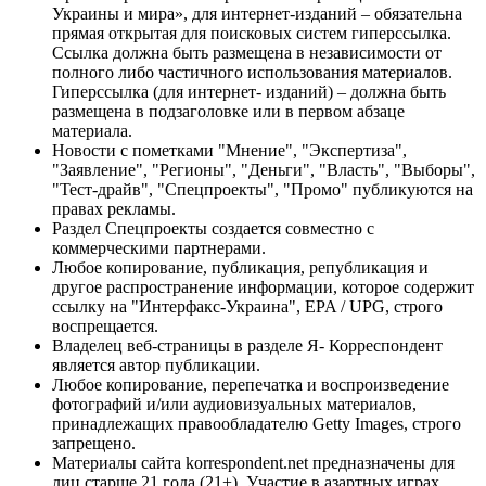
Украины и мира», для интернет-изданий – обязательна
прямая открытая для поисковых систем гиперссылка.
Ссылка должна быть размещена в независимости от
полного либо частичного использования материалов.
Гиперссылка (для интернет- изданий) – должна быть
размещена в подзаголовке или в первом абзаце
материала.
Новости с пометками "Мнение", "Экспертиза",
"Заявление", "Регионы", "Деньги", "Власть", "Выборы",
"Тест-драйв", "Спецпроекты", "Промо" публикуются на
правах рекламы.
Раздел Спецпроекты создается совместно с
коммерческими партнерами.
Любое копирование, публикация, републикация и
другое распространение информации, которое содержит
ссылку на "Интерфакс-Украина", EPA / UPG, строго
воспрещается.
Владелец веб-страницы в разделе Я- Корреспондент
является автор публикации.
Любое копирование, перепечатка и воспроизведение
фотографий и/или аудиовизуальных материалов,
принадлежащих правообладателю Getty Images, строго
запрещено.
Материалы сайта korrespondent.net предназначены для
лиц старше 21 года (21+). Участие в азартных играх