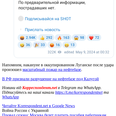
Напомним, накануне в оккупированном Луганске после удара
произошел
масштабный пожар на нефтебазе
.
В РФ признали разрушение на нефтебазе под Калугой
Новини від
Корреспондент.net
в Telegram та WhatsApp.
Підписуйтесь на наші канали
https://t.me/korrespondentnet
та
WhatsApp
Читайте Korrespondent.net в Google News
Война России с Украиной
Провал сезона: Москва будет платить пособия работникам