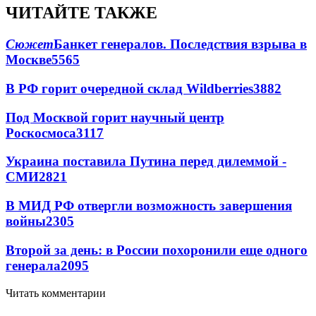
ЧИТАЙТЕ ТАКЖЕ
Сюжет
Банкет генералов. Последствия взрыва в
Москве
5565
В РФ горит очередной склад Wildberries
3882
Под Москвой горит научный центр
Роскосмоса
3117
Украина поставила Путина перед дилеммой -
СМИ
2821
В МИД РФ отвергли возможность завершения
войны
2305
Второй за день: в России похоронили еще одного
генерала
2095
Читать комментарии