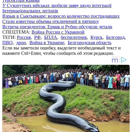
турсектора Крыма
У Сухопутних військах зробили заяву щодо інтеграції
Інтернаціональних легіонів
Взрыв в Сыктывкаре: возросло количество пострадавших
Стали известны объемы отключений в пятницу
Встреча президентов: Ермак и Рубио обсудили детали
СПЕЦТЕМА:
Война России с Украиной
ТЕГИ:
Россия
,
РФ
,
БПЛА
,
беспилотник
,
Курск
,
Белгород
,
ПВО
,
дрон
,
Война в Украине
,
Белгородская область
Если вы заметили ошибку, выделите необходимый текст и
нажмите Ctrl+Enter, чтобы сообщить об этом редакции.