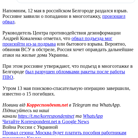
Напомним, 12 мая в российском Белгороде раздался взрыв.
Россияне заявили о попадании в многоэтажку,
произошел
обвал
.
Руководитель Центра противодействия дезинформации
Андрей Коваленко отметил, что
обвал подъезда мог
произойти из-за подрыва
или бытового взрыва. Вероятно,
обвиняя ВСУ в обстреле, Россия хочет оправдать дальнейшие
атаки на жилые дома Украины.
При этом россияне утверждают, что подъезд в многоэтажке в
Белгороде
был разрушен обломками ракеты после работы
ПВО
.
Утром 13 мая поисково-спасательную операцию завершили,
известно о 15 погибших.
Новини від
Корреспондент.net
в Telegram та WhatsApp.
Підписуйтесь на наші
канали
https://t.me/korrespondentnet
та
WhatsApp
Читайте Korrespondent.net в Google News
Война России с Украиной
Провал сезона: Москва будет платить пособия работникам