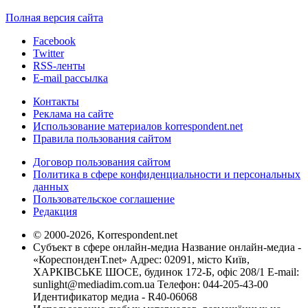
Полная версия сайта
Facebook
Twitter
RSS-ленты
E-mail рассылка
Контакты
Реклама на сайте
Использование материалов korrespondent.net
Правила пользования сайтом
Договор пользования сайтом
Политика в сфере конфиденциальности и персональных
данных
Пользовательское соглашение
Редакция
© 2000-2026, Korrespondent.net
Субъект в сфере онлайн-медиа Название онлайн-медиа -
«КореспонденТ.net» Адрес: 02091, місто Київ,
ХАРКІВСЬКЕ ШОСЕ, будинок 172-Б, офіс 208/1 E-mail:
sunlight@mediadim.com.ua
Телефон: 044-205-43-00
Идентификатор медиа - R40-06068