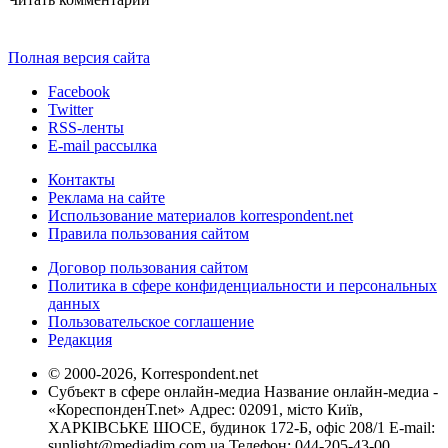
Полная версия сайта
Facebook
Twitter
RSS-ленты
E-mail рассылка
Контакты
Реклама на сайте
Использование материалов korrespondent.net
Правила пользования сайтом
Договор пользования сайтом
Политика в сфере конфиденциальности и персональных
данных
Пользовательское соглашение
Редакция
© 2000-2026, Korrespondent.net
Субъект в сфере онлайн-медиа Название онлайн-медиа -
«КореспонденТ.net» Адрес: 02091, місто Київ,
ХАРКІВСЬКЕ ШОСЕ, будинок 172-Б, офіс 208/1 E-mail:
sunlight@mediadim.com.ua
Телефон: 044-205-43-00