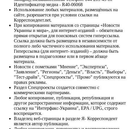
Идентификатор медиа - R40-06068
Использование любых материалов, размещённых на
сайте, разрешается при условии ссылки на
Корреспондент.net.
При копировании материалов со страницы «Новости
Украины и мира», для интернет-изданий – обязательна
прямая открытая для поисковых систем гиперссылка.
Ссылка должна быть размещена в независимости от
полного либо частичного использования материалов.
Гиперссылка (для интернет- изданий) – должна быть
размещена в подзаголовке или в первом абзаце
материала.
Новости с пометками "Мнение", "Экспертиза",
"Заявление", "Регионы", "Деньги", "Власть", "Выборы",
"Тест-драйв", "Спецпроекты", "Промо" публикуются на
правах рекламы.
Раздел Спецпроекты создается совместно с
коммерческими партнерами.
Любое копирование, публикация, републикация и
другое распространение информации, которое содержит
ссылку на "Интерфакс-Украина", EPA / UPG, строго
воспрещается.
Владелец веб-страницы в разделе Я- Корреспондент
является автор публикации.
Любое копирование, перепечатка и воспроизведение