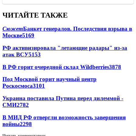
ЧИТАЙТЕ ТАКЖЕ
Сюжет
Банкет генералов. Последствия взрыва в
Москве
5169
РФ активизировала "летающие радары" из-за
атак ВСУ
5153
В РФ горит очередной склад Wildberries
3878
Под Москвой горит научный центр
Роскосмоса
3101
Украина поставила Путина перед дилеммой -
СМИ
2782
В МИД РФ отвергли возможность завершения
войны
2298
Читать комментарии