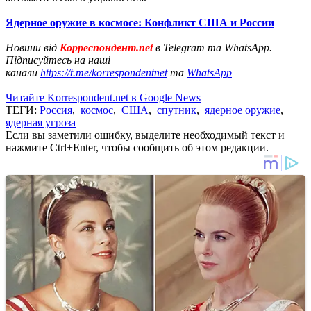
Ядерное оружие в космосе: Конфликт США и России
Новини від
Корреспондент.net
в Telegram та WhatsApp.
Підписуйтесь на наші
канали
https://t.me/korrespondentnet
та
WhatsApp
Читайте Korrespondent.net в Google News
ТЕГИ:
Россия
,
космос
,
США
,
спутник
,
ядерное оружие
,
ядерная угроза
Если вы заметили ошибку, выделите необходимый текст и
нажмите Ctrl+Enter, чтобы сообщить об этом редакции.