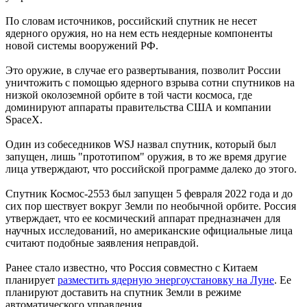
По словам источников, российский спутник не несет
ядерного оружия, но на нем есть неядерные компоненты
новой системы вооружений РФ.
Это оружие, в случае его развертывания, позволит России
уничтожить с помощью ядерного взрыва сотни спутников на
низкой околоземной орбите в той части космоса, где
доминируют аппараты правительства США и компании
SpaceX.
Один из собеседников WSJ назвал спутник, который был
запущен, лишь "прототипом" оружия, в то же время другие
лица утверждают, что российской программе далеко до этого.
Спутник Космос-2553 был запущен 5 февраля 2022 года и до
сих пор шествует вокруг Земли по необычной орбите. Россия
утверждает, что ее космический аппарат предназначен для
научных исследований, но американские официальные лица
считают подобные заявления неправдой.
Ранее стало известно, что Россия совместно с Китаем
планирует
разместить ядерную энергоустановку на Луне
. Ее
планируют доставить на спутник Земли в режиме
автоматического управления.