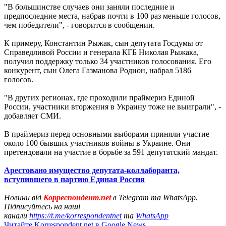
"В большинстве случаев они заняли последние и
предпоследние места, набрав почти в 100 раз меньше голосов,
чем победители", - говорится в сообщении.
К примеру, Константин Рыжак, сын депутата Госдумы от
Справедливой России и генерала КГБ Николая Рыжака,
получил поддержку только 34 участников голосования. Его
конкурент, сын Олега Газманова Родион, набрал 5186
голосов.
"В других регионах, где проходили праймериз Единой
России, участники вторжения в Украину тоже не выиграли", -
добавляет СМИ.
В праймериз перед основными выборами приняли участие
около 100 бывших участников войны в Украине. Они
претендовали на участие в борьбе за 591 депутатский мандат.
Арестовано имущество депутата-коллаборанта,
вступившего в партию Единая Россия
Новини від
Корреспондент.net
в Telegram та WhatsApp.
Підписуйтесь на наші
канали
https://t.me/korrespondentnet
та
WhatsApp
Читайте Korrespondent.net в Google News