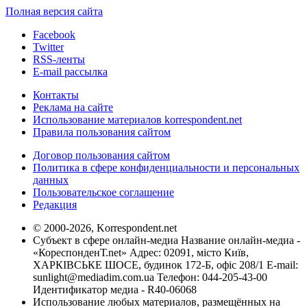
Полная версия сайта
Facebook
Twitter
RSS-ленты
E-mail рассылка
Контакты
Реклама на сайте
Использование материалов korrespondent.net
Правила пользования сайтом
Договор пользования сайтом
Политика в сфере конфиденциальности и персональных
данных
Пользовательское соглашение
Редакция
© 2000-2026, Korrespondent.net
Субъект в сфере онлайн-медиа Название онлайн-медиа -
«КореспонденТ.net» Адрес: 02091, місто Київ,
ХАРКІВСЬКЕ ШОСЕ, будинок 172-Б, офіс 208/1 E-mail:
sunlight@mediadim.com.ua
Телефон: 044-205-43-00
Идентификатор медиа - R40-06068
Использование любых материалов, размещённых на