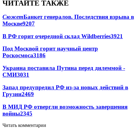
ЧИТАЙТЕ ТАКЖЕ
Сюжет
Банкет генералов. Последствия взрыва в
Москве
9207
В РФ горит очередной склад Wildberries
3921
Под Москвой горит научный центр
Роскосмоса
3186
Украина поставила Путина перед дилеммой -
СМИ
3031
Запад предупредил РФ из-за новых действий в
Грузии
2469
В МИД РФ отвергли возможность завершения
войны
2345
Читать комментарии