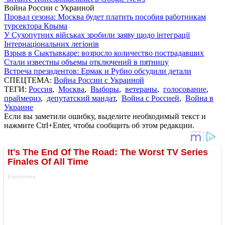
Война России с Украиной
Провал сезона: Москва будет платить пособия работникам
турсектора Крыма
У Сухопутних військах зробили заяву щодо інтеграції
Інтернаціональних легіонів
Взрыв в Сыктывкаре: возросло количество пострадавших
Стали известны объемы отключений в пятницу
Встреча президентов: Ермак и Рубио обсудили детали
СПЕЦТЕМА:
Война России с Украиной
ТЕГИ:
Россия
,
Москва
,
Выборы
,
ветераны
,
голосование
,
праймериз
,
депутатский мандат
,
Война с Россией
,
Война в
Украине
Если вы заметили ошибку, выделите необходимый текст и
нажмите Ctrl+Enter, чтобы сообщить об этом редакции.