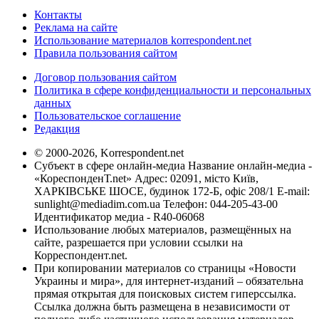
Контакты
Реклама на сайте
Использование материалов korrespondent.net
Правила пользования сайтом
Договор пользования сайтом
Политика в сфере конфиденциальности и персональных
данных
Пользовательское соглашение
Редакция
© 2000-2026, Korrespondent.net
Субъект в сфере онлайн-медиа Название онлайн-медиа -
«КореспонденТ.net» Адрес: 02091, місто Київ,
ХАРКІВСЬКЕ ШОСЕ, будинок 172-Б, офіс 208/1 E-mail:
sunlight@mediadim.com.ua
Телефон: 044-205-43-00
Идентификатор медиа - R40-06068
Использование любых материалов, размещённых на
сайте, разрешается при условии ссылки на
Корреспондент.net.
При копировании материалов со страницы «Новости
Украины и мира», для интернет-изданий – обязательна
прямая открытая для поисковых систем гиперссылка.
Ссылка должна быть размещена в независимости от