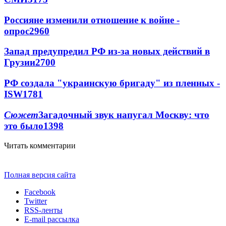
Россияне изменили отношение к войне -
опрос
2960
Запад предупредил РФ из-за новых действий в
Грузии
2700
РФ создала "украинскую бригаду" из пленных -
ISW
1781
Сюжет
Загадочный звук напугал Москву: что
это было
1398
Читать комментарии
Полная версия сайта
Facebook
Twitter
RSS-ленты
E-mail рассылка