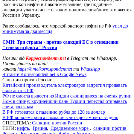
российской нефти в Лаконском заливе, где подобные
операции участились с началом полномасштабного вторжения
России в Украину.
Ранее сообщалось, что морской экспорт нефти из РФ
упал до
минимума за два месяца
.
СМИ: Три страны - против санкций ЕС в отношении
"теневого флота" России
Новини від
Корреспондент.net
в Telegram та WhatsApp.
Підписуйтесь на наші
канали
https://t.me/korrespondentnet
та
WhatsApp
Читайте Korrespondent.net в Google News
Санкции против России
Китайский производитель электрокаров запретил продавать
свои авто в РФ
РФ не смогла вывести из Индии скопившиеся на счетах рупии
Нож в спину: крупнейший банк Турции перестал открывать
счета россянам
В РФ готовятся к падению рубля до 120 за доллар
В РФ во время рейса сломались четыре самолета за день
СПЕЦТЕМА:
Санкции против России
ТЕГИ:
нефть
,
Греция
,
Средиземное море
,
санкции против
России
,
Военные учения
,
Война в Украине