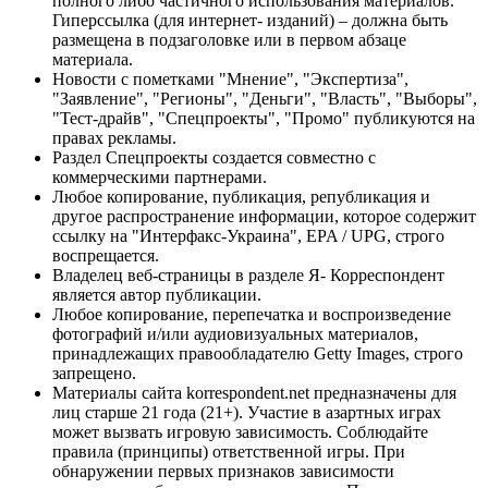
полного либо частичного использования материалов.
Гиперссылка (для интернет- изданий) – должна быть
размещена в подзаголовке или в первом абзаце
материала.
Новости с пометками "Мнение", "Экспертиза",
"Заявление", "Регионы", "Деньги", "Власть", "Выборы",
"Тест-драйв", "Спецпроекты", "Промо" публикуются на
правах рекламы.
Раздел Спецпроекты создается совместно с
коммерческими партнерами.
Любое копирование, публикация, републикация и
другое распространение информации, которое содержит
ссылку на "Интерфакс-Украина", EPA / UPG, строго
воспрещается.
Владелец веб-страницы в разделе Я- Корреспондент
является автор публикации.
Любое копирование, перепечатка и воспроизведение
фотографий и/или аудиовизуальных материалов,
принадлежащих правообладателю Getty Images, строго
запрещено.
Материалы сайта korrespondent.net предназначены для
лиц старше 21 года (21+). Участие в азартных играх
может вызвать игровую зависимость. Соблюдайте
правила (принципы) ответственной игры. При
обнаружении первых признаков зависимости