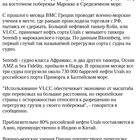
на восточном побережье Марокко в Средиземном море.
С прошлого месяца ВМС Греции проводят военно-морские
учения в месте, где раньше происходила торговля с РФ,
пытаясь ее сдержать. Большой нефтяной танкер Rolin, или
VLCC, принимает нефть сорта Urals с меньшего танкера
Serendi у марокканского города. По данным Bloomberg, это
первый случай так называемой перегрузки сорта с судна на
судно.
Serendi - судно класса Афрамакс, и два других танкера, Ocean
AMZ и Sea Fidelity, прибыли в Надор. В прошлом месяце все
три судна погрузили около 730 000 баррелей нефти Urals из
российского порта Приморск в Балтийском море.
"Использование VLCC обеспечивает экономию от масштаба
при перевозках на большие расстояния, но европейские
страны с осторожностью относятся к разрешению на
перегрузку грузов у ​​своего побережья", - говорится в
сообщении.
Приблизительно 80% российской нефти Urals поставляется в
Азию, преимущественно в Индию и Китай.
Военно-морские учения Греции препятствуют перегрузке