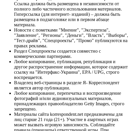
Ссылка должна быть размещена в независимости от
полного либо частичного использования материалов.
Гиперссылка (для интернет- изданий) – должна быть
размещена в подзаголовке или в первом абзаце
материала.
Новости с пометками "Мнение", "Экспертиза",
"Заявление", "Регионы", "Деньги", "Власть", "Выборы",
"Тест-драйв", "Спецпроекты", "Промо" публикуются на
правах рекламы.
Раздел Спецпроекты создается совместно с
коммерческими партнерами.
Любое копирование, публикация, републикация и
другое распространение информации, которое содержит
ссылку на "Интерфакс-Украина", EPA / UPG, строго
воспрещается.
Владелец веб-страницы в разделе Я- Корреспондент
является автор публикации.
Любое копирование, перепечатка и воспроизведение
фотографий и/или аудиовизуальных материалов,
принадлежащих правообладателю Getty Images, строго
запрещено.
Материалы сайта korrespondent.net предназначены для
лиц старше 21 года (21+). Участие в азартных играх
может вызвать игровую зависимость. Соблюдайте
правила (принципы) ответственной игры. При