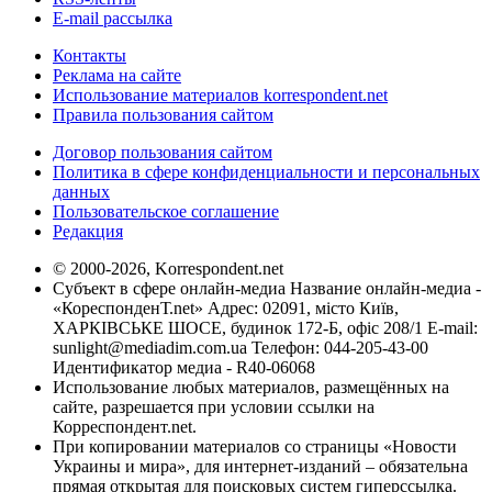
E-mail рассылка
Контакты
Реклама на сайте
Использование материалов korrespondent.net
Правила пользования сайтом
Договор пользования сайтом
Политика в сфере конфиденциальности и персональных
данных
Пользовательское соглашение
Редакция
© 2000-2026, Korrespondent.net
Субъект в сфере онлайн-медиа Название онлайн-медиа -
«КореспонденТ.net» Адрес: 02091, місто Київ,
ХАРКІВСЬКЕ ШОСЕ, будинок 172-Б, офіс 208/1 E-mail:
sunlight@mediadim.com.ua
Телефон: 044-205-43-00
Идентификатор медиа - R40-06068
Использование любых материалов, размещённых на
сайте, разрешается при условии ссылки на
Корреспондент.net.
При копировании материалов со страницы «Новости
Украины и мира», для интернет-изданий – обязательна
прямая открытая для поисковых систем гиперссылка.