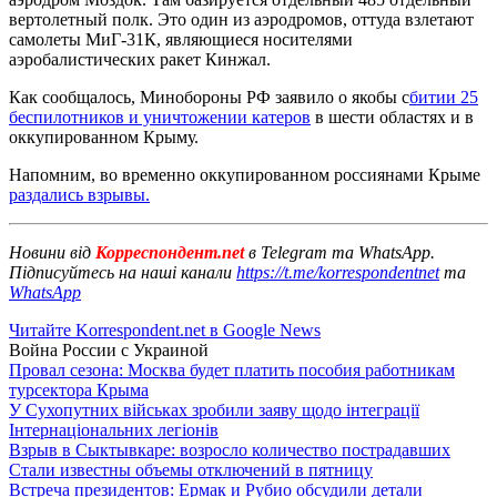
вертолетный полк. Это один из аэродромов, оттуда взлетают
самолеты МиГ-31К, являющиеся носителями
аэробалистических ракет Кинжал.
Как сообщалось, Минобороны РФ заявило о якобы с
битии 25
беспилотников и уничтожении катеров
в шести областях и в
оккупированном Крыму.
Напомним, во временно оккупированном россиянами Крыме
раздались взрывы.
Новини від
Корреспондент.net
в Telegram та WhatsApp.
Підписуйтесь на наші канали
https://t.me/korrespondentnet
та
WhatsApp
Читайте Korrespondent.net в Google News
Война России с Украиной
Провал сезона: Москва будет платить пособия работникам
турсектора Крыма
У Сухопутних військах зробили заяву щодо інтеграції
Інтернаціональних легіонів
Взрыв в Сыктывкаре: возросло количество пострадавших
Стали известны объемы отключений в пятницу
Встреча президентов: Ермак и Рубио обсудили детали