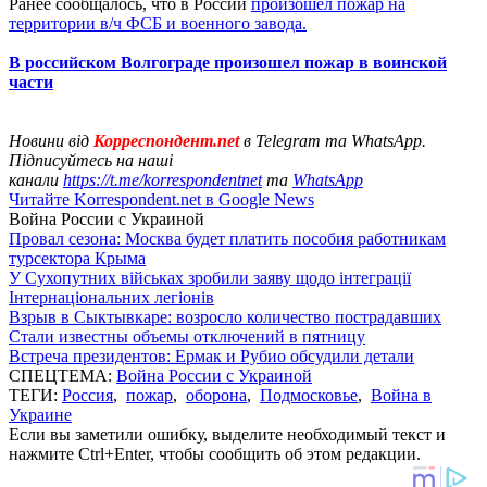
Ранее сообщалось, что в России
произошел пожар на
территории в/ч ФСБ и военного завода.
В российском Волгограде произошел пожар в воинской
части
Новини від
Корреспондент.net
в Telegram та WhatsApp.
Підписуйтесь на наші
канали
https://t.me/korrespondentnet
та
WhatsApp
Читайте Korrespondent.net в Google News
Война России с Украиной
Провал сезона: Москва будет платить пособия работникам
турсектора Крыма
У Сухопутних військах зробили заяву щодо інтеграції
Інтернаціональних легіонів
Взрыв в Сыктывкаре: возросло количество пострадавших
Стали известны объемы отключений в пятницу
Встреча президентов: Ермак и Рубио обсудили детали
СПЕЦТЕМА:
Война России с Украиной
ТЕГИ:
Россия
,
пожар
,
оборона
,
Подмосковье
,
Война в
Украине
Если вы заметили ошибку, выделите необходимый текст и
нажмите Ctrl+Enter, чтобы сообщить об этом редакции.