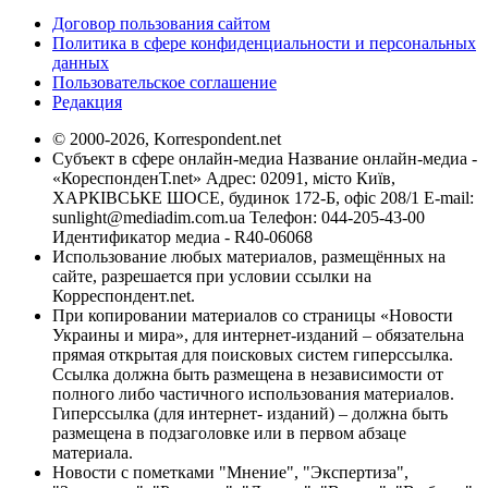
Договор пользования сайтом
Политика в сфере конфиденциальности и персональных
данных
Пользовательское соглашение
Редакция
© 2000-2026, Korrespondent.net
Субъект в сфере онлайн-медиа Название онлайн-медиа -
«КореспонденТ.net» Адрес: 02091, місто Київ,
ХАРКІВСЬКЕ ШОСЕ, будинок 172-Б, офіс 208/1 E-mail:
sunlight@mediadim.com.ua
Телефон: 044-205-43-00
Идентификатор медиа - R40-06068
Использование любых материалов, размещённых на
сайте, разрешается при условии ссылки на
Корреспондент.net.
При копировании материалов со страницы «Новости
Украины и мира», для интернет-изданий – обязательна
прямая открытая для поисковых систем гиперссылка.
Ссылка должна быть размещена в независимости от
полного либо частичного использования материалов.
Гиперссылка (для интернет- изданий) – должна быть
размещена в подзаголовке или в первом абзаце
материала.
Новости с пометками "Мнение", "Экспертиза",