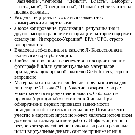
"Заявление", "Регионы", "Деньги", "Власть", "Выборы",
"Тест-драйв", "Спецпроекты", "Промо" публикуются на
правах рекламы.
Раздел Спецпроекты создается совместно с
коммерческими партнерами.
Любое копирование, публикация, републикация и
другое распространение информации, которое содержит
ссылку на "Интерфакс-Украина", EPA / UPG, строго
воспрещается.
Владелец веб-страницы в разделе Я- Корреспондент
является автор публикации.
Любое копирование, перепечатка и воспроизведение
фотографий и/или аудиовизуальных материалов,
принадлежащих правообладателю Getty Images, строго
запрещено.
Материалы сайта korrespondent.net предназначены для
лиц старше 21 года (21+). Участие в азартных играх
может вызвать игровую зависимость. Соблюдайте
правила (принципы) ответственной игры. При
обнаружении первых признаков зависимости
немедленно обратитесь к специалисту. Помните, что
участие в азартных играх не может являться источником
доходов или альтернативой работе. Информационный
ресурс korrespondent.net не проводит игры на реальные
и/или виртуальные деньги, сайт не принимает ни в