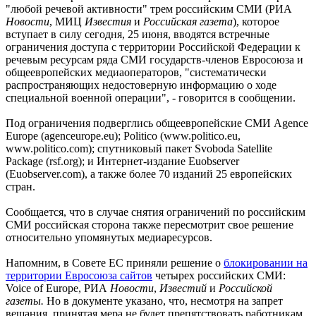
"любой речевой активности" трем российским СМИ (РИА
Новости
, МИЦ
Известия
и
Российская газета
), которое
вступает в силу сегодня, 25 июня, вводятся встречные
ограничения доступа с территории Российской Федерации к
речевым ресурсам ряда СМИ государств-членов Евросоюза и
общеевропейских медиаоператоров, "систематически
распространяющих недостоверную информацию о ходе
специальной военной операции", - говорится в сообщении.
Под ограничения подверглись общеевропейские СМИ Agence
Europe (agenceurope.eu); Politico (www.politico.eu,
www.politico.com); спутниковый пакет Svoboda Satellite
Package (rsf.org); и Интернет-издание Euobserver
(Euobserver.com), а также более 70 изданий 25 европейских
стран.
Сообщается, что в случае снятия ограничений по российским
СМИ российская сторона также пересмотрит свое решение
относительно упомянутых медиаресурсов.
Напомним, в Совете ЕС приняли решение о
блокировании на
территории Евросоюза сайтов
четырех российских СМИ:
Voice of Europe, РИА
Новости
,
Известий
и
Российской
газеты.
Но в документе указано, что, несмотря на запрет
вещания, принятая мера не будет препятствовать работникам