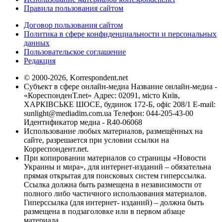
Правила пользования сайтом
Договор пользования сайтом
Политика в сфере конфиденциальности и персональных
данных
Пользовательское соглашение
Редакция
© 2000-2026, Korrespondent.net
Субъект в сфере онлайн-медиа Название онлайн-медиа -
«КореспонденТ.net» Адрес: 02091, місто Київ,
ХАРКІВСЬКЕ ШОСЕ, будинок 172-Б, офіс 208/1 E-mail:
sunlight@mediadim.com.ua
Телефон: 044-205-43-00
Идентификатор медиа - R40-06068
Использование любых материалов, размещённых на
сайте, разрешается при условии ссылки на
Корреспондент.net.
При копировании материалов со страницы «Новости
Украины и мира», для интернет-изданий – обязательна
прямая открытая для поисковых систем гиперссылка.
Ссылка должна быть размещена в независимости от
полного либо частичного использования материалов.
Гиперссылка (для интернет- изданий) – должна быть
размещена в подзаголовке или в первом абзаце
материала.