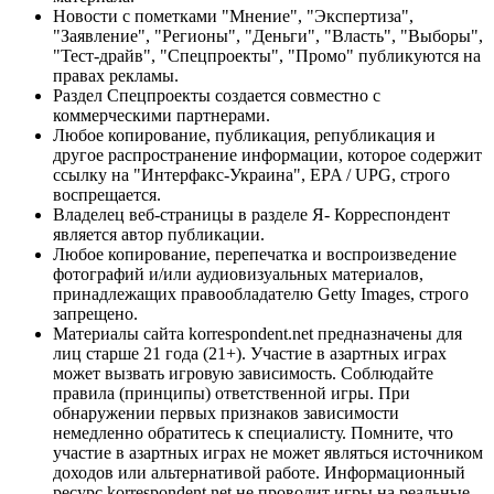
Новости с пометками "Мнение", "Экспертиза",
"Заявление", "Регионы", "Деньги", "Власть", "Выборы",
"Тест-драйв", "Спецпроекты", "Промо" публикуются на
правах рекламы.
Раздел Спецпроекты создается совместно с
коммерческими партнерами.
Любое копирование, публикация, републикация и
другое распространение информации, которое содержит
ссылку на "Интерфакс-Украина", EPA / UPG, строго
воспрещается.
Владелец веб-страницы в разделе Я- Корреспондент
является автор публикации.
Любое копирование, перепечатка и воспроизведение
фотографий и/или аудиовизуальных материалов,
принадлежащих правообладателю Getty Images, строго
запрещено.
Материалы сайта korrespondent.net предназначены для
лиц старше 21 года (21+). Участие в азартных играх
может вызвать игровую зависимость. Соблюдайте
правила (принципы) ответственной игры. При
обнаружении первых признаков зависимости
немедленно обратитесь к специалисту. Помните, что
участие в азартных играх не может являться источником
доходов или альтернативой работе. Информационный
ресурс korrespondent.net не проводит игры на реальные