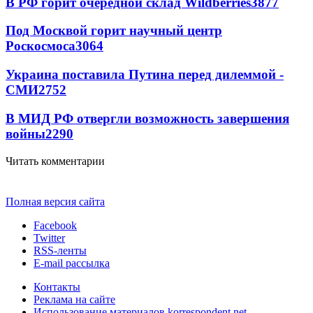
В РФ горит очередной склад Wildberries
3877
Под Москвой горит научный центр
Роскосмоса
3064
Украина поставила Путина перед дилеммой -
СМИ
2752
В МИД РФ отвергли возможность завершения
войны
2290
Читать комментарии
Полная версия сайта
Facebook
Twitter
RSS-ленты
E-mail рассылка
Контакты
Реклама на сайте
Использование материалов korrespondent.net