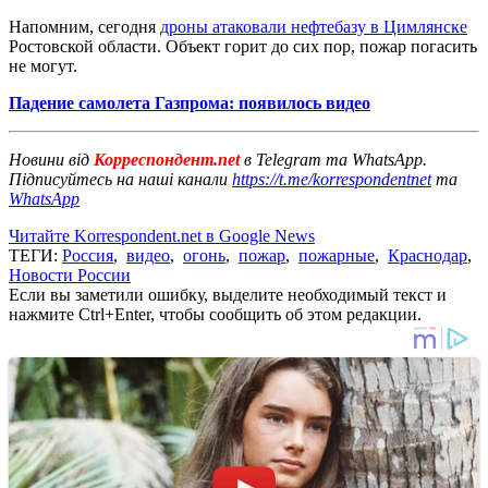
Напомним, сегодня
дроны атаковали нефтебазу в Цимлянске
Ростовской области. Объект горит до сих пор, пожар погасить
не могут.
Падение самолета Газпрома: появилось видео
Новини від
Корреспондент.net
в Telegram та WhatsApp.
Підписуйтесь на наші канали
https://t.me/korrespondentnet
та
WhatsApp
Читайте Korrespondent.net в Google News
ТЕГИ:
Россия
,
видео
,
огонь
,
пожар
,
пожарные
,
Краснодар
,
Новости России
Если вы заметили ошибку, выделите необходимый текст и
нажмите Ctrl+Enter, чтобы сообщить об этом редакции.