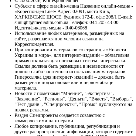
© 2000-2026, Korrespondent.net
Субъект в сфере онлайн-медиа Название онлайн-медиа -
«КореспонденТ.net» Адрес: 02091, місто Київ,
ХАРКІВСЬКЕ ШОСЕ, будинок 172-Б, офіс 208/1 E-mail:
sunlight@mediadim.com.ua
Телефон: 044-205-43-00
Идентификатор медиа - R40-06068
Использование любых материалов, размещённых на
сайте, разрешается при условии ссылки на
Корреспондент.net.
При копировании материалов со страницы «Новости
Украины и мира», для интернет-изданий – обязательна
прямая открытая для поисковых систем гиперссылка.
Ссылка должна быть размещена в независимости от
полного либо частичного использования материалов.
Гиперссылка (для интернет- изданий) – должна быть
размещена в подзаголовке или в первом абзаце
материала.
Новости с пометками "Мнение", "Экспертиза",
"Заявление", "Регионы", "Деньги", "Власть", "Выборы",
"Тест-драйв", "Спецпроекты", "Промо" публикуются на
правах рекламы.
Раздел Спецпроекты создается совместно с
коммерческими партнерами.
Любое копирование, публикация, републикация и
другое распространение информации, которое содержит