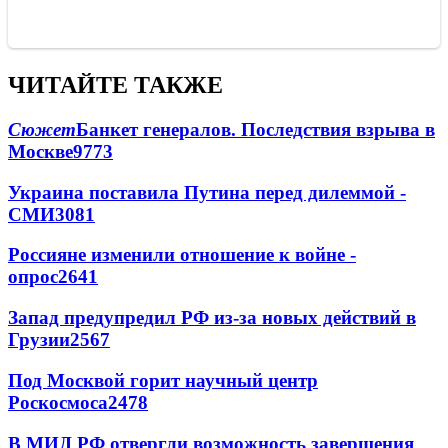
ЧИТАЙТЕ ТАКЖЕ
Сюжет
Банкет генералов. Последствия взрыва в
Москве
9773
Украина поставила Путина перед дилеммой -
СМИ
3081
Россияне изменили отношение к войне -
опрос
2641
Запад предупредил РФ из-за новых действий в
Грузии
2567
Под Москвой горит научный центр
Роскосмоса
2478
В МИД РФ отвергли возможность завершения