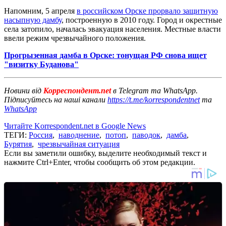
Напомним, 5 апреля
в российском Орске прорвало защитную
насыпную дамбу
, построенную в 2010 году. Город и окрестные
села затопило, началась эвакуация населения. Местные власти
ввели режим чрезвычайного положения.
Прогрызенная дамба в Орске: тонущая РФ снова ищет
"визитку Буданова"
Новини від
Корреспондент.net
в Telegram та WhatsApp.
Підписуйтесь на наші канали
https://t.me/korrespondentnet
та
WhatsApp
Читайте Korrespondent.net в Google News
ТЕГИ:
Россия
,
наводнение
,
потоп
,
паводок
,
дамба
,
Бурятия
,
чрезвычайная ситуация
Если вы заметили ошибку, выделите необходимый текст и
нажмите Ctrl+Enter, чтобы сообщить об этом редакции.