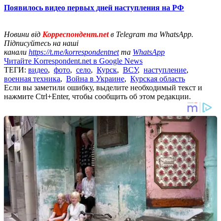
Появилось видео первых дней наступления на РФ
Новини від
Корреспондент.net
в Telegram та WhatsApp.
Підписуйтесь на наші
канали
https://t.me/korrespondentnet
та
WhatsApp
Читайте Korrespondent.net в Google News
ТЕГИ:
видео
,
фото
,
село
,
Курск
,
ВСУ
,
наступление
,
военная техника
,
Война в Украине
,
Курская область
Если вы заметили ошибку, выделите необходимый текст и
нажмите Ctrl+Enter, чтобы сообщить об этом редакции.