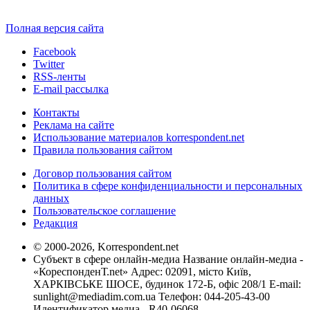
Полная версия сайта
Facebook
Twitter
RSS-ленты
E-mail рассылка
Контакты
Реклама на сайте
Использование материалов korrespondent.net
Правила пользования сайтом
Договор пользования сайтом
Политика в сфере конфиденциальности и персональных
данных
Пользовательское соглашение
Редакция
© 2000-2026, Korrespondent.net
Субъект в сфере онлайн-медиа Название онлайн-медиа -
«КореспонденТ.net» Адрес: 02091, місто Київ,
ХАРКІВСЬКЕ ШОСЕ, будинок 172-Б, офіс 208/1 E-mail:
sunlight@mediadim.com.ua
Телефон: 044-205-43-00
Идентификатор медиа - R40-06068