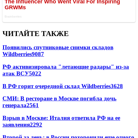
ЧИТАЙТЕ ТАКЖЕ
Появились спутниковые снимки складов
Wildberries
9087
РФ активизировала "летающие радары" из-за
атак ВСУ
5022
В РФ горит очередной склад Wildberries
3628
СМИ: В ресторане в Москве погибла дочь
генерала
2561
Взрыв в Москве: Италия ответила РФ на ее
заявления
2292
Второй за день: в России похоронили еще одного