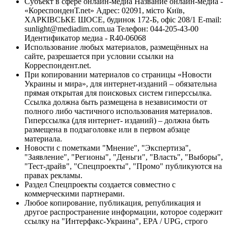
Субъект в сфере онлайн-медиа Название онлайн-медиа -
«КореспонденТ.net» Адрес: 02091, місто Київ,
ХАРКІВСЬКЕ ШОСЕ, будинок 172-Б, офіс 208/1 E-mail:
sunlight@mediadim.com.ua
Телефон: 044-205-43-00
Идентификатор медиа - R40-06068
Использование любых материалов, размещённых на
сайте, разрешается при условии ссылки на
Корреспондент.net.
При копировании материалов со страницы «Новости
Украины и мира», для интернет-изданий – обязательна
прямая открытая для поисковых систем гиперссылка.
Ссылка должна быть размещена в независимости от
полного либо частичного использования материалов.
Гиперссылка (для интернет- изданий) – должна быть
размещена в подзаголовке или в первом абзаце
материала.
Новости с пометками "Мнение", "Экспертиза",
"Заявление", "Регионы", "Деньги", "Власть", "Выборы",
"Тест-драйв", "Спецпроекты", "Промо" публикуются на
правах рекламы.
Раздел Спецпроекты создается совместно с
коммерческими партнерами.
Любое копирование, публикация, републикация и
другое распространение информации, которое содержит
ссылку на "Интерфакс-Украина", EPA / UPG, строго