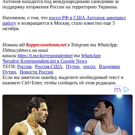
Антонов находится под международными санкциями за
поддержку вторжения России на территорию Украины.
Напомним, о том, что
посол РФ в США Антонов завершил
работу
и возвращается в Москву, стало известно еще 5
октября.
Новини від
Корреспондент.net
в Telegram та WhatsApp.
Підписуйтесь на наші
канали
https://t.me/korrespondentnet
та
WhatsApp
Читайте Korrespondent.net в Google News
ТЕГИ:
Россия
,
Россия-США
,
Путин
,
посол
,
Владимир
Путин
,
Новости России
Если вы заметили ошибку, выделите необходимый текст и
нажмите Ctrl+Enter, чтобы сообщить об этом редакции.