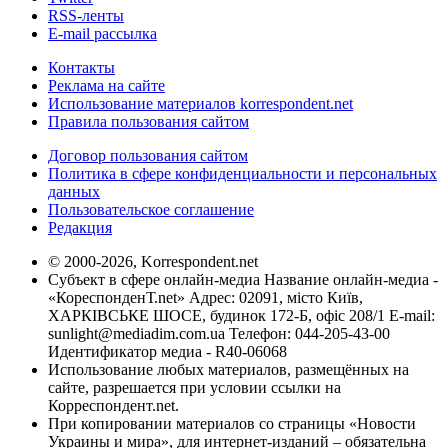
RSS-ленты
E-mail рассылка
Контакты
Реклама на сайте
Использование материалов korrespondent.net
Правила пользования сайтом
Договор пользования сайтом
Политика в сфере конфиденциальности и персональных
данных
Пользовательское соглашение
Редакция
© 2000-2026, Korrespondent.net
Субъект в сфере онлайн-медиа Название онлайн-медиа -
«КореспонденТ.net» Адрес: 02091, місто Київ,
ХАРКІВСЬКЕ ШОСЕ, будинок 172-Б, офіс 208/1 E-mail:
sunlight@mediadim.com.ua
Телефон: 044-205-43-00
Идентификатор медиа - R40-06068
Использование любых материалов, размещённых на
сайте, разрешается при условии ссылки на
Корреспондент.net.
При копировании материалов со страницы «Новости
Украины и мира», для интернет-изданий – обязательна