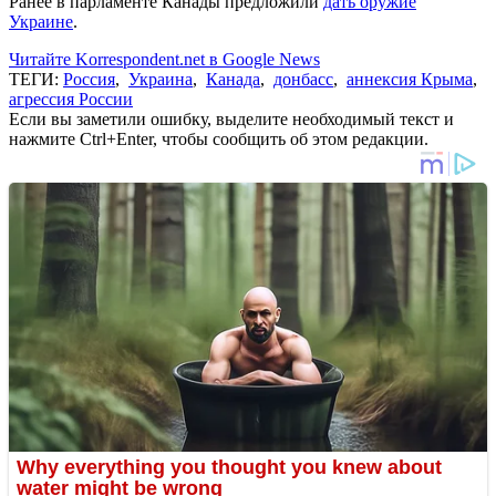
Ранее в парламенте Канады предложили
дать оружие
Украине
.
Читайте Korrespondent.net в Google News
ТЕГИ:
Россия
,
Украина
,
Канада
,
донбасс
,
аннексия Крыма
,
агрессия России
Если вы заметили ошибку, выделите необходимый текст и
нажмите Ctrl+Enter, чтобы сообщить об этом редакции.