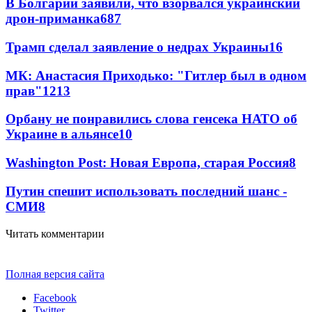
В Болгарии заявили, что взорвался украинский
дрон-приманка
687
Трамп сделал заявление о недрах Украины
16
МК: Анастасия Приходько: "Гитлер был в одном
прав"
12
13
Орбану не понравились слова генсека НАТО об
Украине в альянсе
10
Washington Post: Новая Европа, старая Россия
8
Путин спешит использовать последний шанс -
СМИ
8
Читать комментарии
Полная версия сайта
Facebook
Twitter