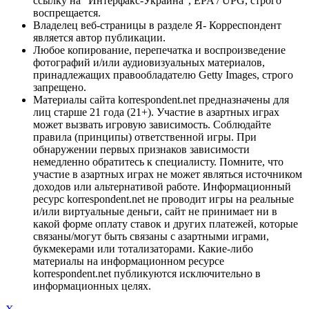
ссылку на "Интерфакс-Украина", EPA / UPG, строго
воспрещается.
Владелец веб-страницы в разделе Я- Корреспондент
является автор публикации.
Любое копирование, перепечатка и воспроизведение
фотографий и/или аудиовизуальных материалов,
принадлежащих правообладателю Getty Images, строго
запрещено.
Материалы сайта korrespondent.net предназначены для
лиц старше 21 года (21+). Участие в азартных играх
может вызвать игровую зависимость. Соблюдайте
правила (принципы) ответственной игры. При
обнаружении первых признаков зависимости
немедленно обратитесь к специалисту. Помните, что
участие в азартных играх не может являться источником
доходов или альтернативой работе. Информационный
ресурс korrespondent.net не проводит игры на реальные
и/или виртуальные деньги, сайт не принимает ни в
какой форме оплату ставок и других платежей, которые
связаны/могут быть связаны с азартными играми,
букмекерами или тотализаторами. Какие-либо
материалы на информационном ресурсе
korrespondent.net публикуются исключительно в
информационных целях.