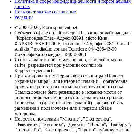
Политика в сфере конфиденциальности и персональных
данных
Пользовательское соглашение
Редакция
© 2000-2026, Korrespondent.net
Субъект в сфере онлайн-медиа Название онлайн-медиа -
«КореспонденТ.net» Адрес: 02091, місто Київ,
ХАРКІВСЬКЕ ШОСЕ, будинок 172-Б, офіс 208/1 E-mail:
sunlight@mediadim.com.ua
Телефон: 044-205-43-00
Идентификатор медиа - R40-06068
Использование любых материалов, размещённых на
сайте, разрешается при условии ссылки на
Корреспондент.net.
При копировании материалов со страницы «Новости
Украины и мира», для интернет-изданий – обязательна
прямая открытая для поисковых систем гиперссылка.
Ссылка должна быть размещена в независимости от
полного либо частичного использования материалов.
Гиперссылка (для интернет- изданий) – должна быть
размещена в подзаголовке или в первом абзаце
материала.
Новости с пометками "Мнение", "Экспертиза",
"Заявление", "Регионы", "Деньги", "Власть", "Выборы",
"Тест-драйв", "Спецпроекты", "Промо" публикуются на