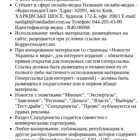
Субъект в сфере онлайн-медиа Название онлайн-медиа -
«КореспонденТ.net» Адрес: 02091, місто Київ,
ХАРКІВСЬКЕ ШОСЕ, будинок 172-Б, офіс 208/1 E-mail:
sunlight@mediadim.com.ua
Телефон: 044-205-43-00
Идентификатор медиа - R40-06068
Использование любых материалов, размещённых на
сайте, разрешается при условии ссылки на
Корреспондент.net.
При копировании материалов со страницы «Новости
Украины и мира», для интернет-изданий – обязательна
прямая открытая для поисковых систем гиперссылка.
Ссылка должна быть размещена в независимости от
полного либо частичного использования материалов.
Гиперссылка (для интернет- изданий) – должна быть
размещена в подзаголовке или в первом абзаце
материала.
Новости с пометками "Мнение", "Экспертиза",
"Заявление", "Регионы", "Деньги", "Власть", "Выборы",
"Тест-драйв", "Спецпроекты", "Промо" публикуются на
правах рекламы.
Раздел Спецпроекты создается совместно с
коммерческими партнерами.
Любое копирование, публикация, републикация и
другое распространение информации, которое содержит
ссылку на "Интерфакс-Украина", EPA / UPG, строго