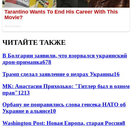
ЧИТАЙТЕ ТАКЖЕ
В Болгарии заявили, что взорвался украинский
дрон-приманка
678
Трамп сделал заявление о недрах Украины
16
МК: Анастасия Приходько: "Гитлер был в одном
прав"
12
13
Орбану не понравились слова генсека НАТО об
Украине в альянсе
10
Washington Post: Новая Европа, старая Россия
8