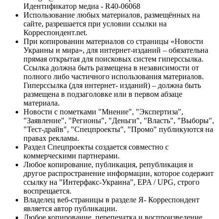
Идентификатор медиа - R40-06068
Использование любых материалов, размещённых на
сайте, разрешается при условии ссылки на
Корреспондент.net.
При копировании материалов со страницы «Новости
Украины и мира», для интернет-изданий – обязательна
прямая открытая для поисковых систем гиперссылка.
Ссылка должна быть размещена в независимости от
полного либо частичного использования материалов.
Гиперссылка (для интернет- изданий) – должна быть
размещена в подзаголовке или в первом абзаце
материала.
Новости с пометками "Мнение", "Экспертиза",
"Заявление", "Регионы", "Деньги", "Власть", "Выборы",
"Тест-драйв", "Спецпроекты", "Промо" публикуются на
правах рекламы.
Раздел Спецпроекты создается совместно с
коммерческими партнерами.
Любое копирование, публикация, републикация и
другое распространение информации, которое содержит
ссылку на "Интерфакс-Украина", EPA / UPG, строго
воспрещается.
Владелец веб-страницы в разделе Я- Корреспондент
является автор публикации.
Любое копирование, перепечатка и воспроизведение