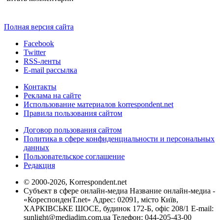
Полная версия сайта
Facebook
Twitter
RSS-ленты
E-mail рассылка
Контакты
Реклама на сайте
Использование материалов korrespondent.net
Правила пользования сайтом
Договор пользования сайтом
Политика в сфере конфиденциальности и персональных
данных
Пользовательское соглашение
Редакция
© 2000-2026, Korrespondent.net
Субъект в сфере онлайн-медиа Название онлайн-медиа -
«КореспонденТ.net» Адрес: 02091, місто Київ,
ХАРКІВСЬКЕ ШОСЕ, будинок 172-Б, офіс 208/1 E-mail:
sunlight@mediadim.com.ua
Телефон: 044-205-43-00