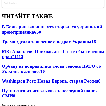
ЧИТАЙТЕ ТАКЖЕ
В Болгарии заявили, что взорвался украинский
дрон-приманка
650
Трамп сделал заявление о недрах Украины
16
МК: Анастасия Приходько: "Гитлер был в одном
прав"
11
13
Орбану не понравились слова генсека НАТО об
Украине в альянсе
10
Washington Post: Новая Европа, старая Россия
8
Путин спешит использовать последний шанс -
СМИ
8
Читать комментарии