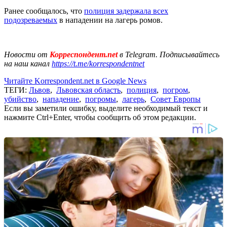
Ранее сообщалось, что
полиция задержала всех
подозреваемых
в нападении на лагерь ромов.
Новости от
Корреспондент.net
в Telegram. Подписывайтесь
на наш канал
https://t.me/korrespondentnet
Читайте Korrespondent.net в Google News
ТЕГИ:
Львов
,
Львовская область
,
полиция
,
погром
,
убийство
,
нападение
,
погромы
,
лагерь
,
Совет Европы
Если вы заметили ошибку, выделите необходимый текст и
нажмите Ctrl+Enter, чтобы сообщить об этом редакции.