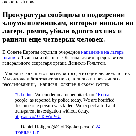
окраине Львова
Прокуратура сообщила о подозрении
злоумышленникам, которые напали на
лагерь ромов, убили одного из них и
ранили еще четверых человек.
В Совете Европы осудили очередное
нападение на лагерь
ромов
в Львовской области. Об этом заявил представитель
генерального секретаря органа Даниэль Гольтген.
"Мы напуганы в этот раз из-за того, что один человек погиб.
Мы ожидаем безотлагательного, полного и прозрачного
расследования", - написал Гольтген в своем Twitter.
#Ukraine
: We condemn another attack on
#Roma
people, as reported by police today. We are horrified
this time one person was killed. We expect a full and
transparent investigation without delay.
https://t.co/97tI5WuPvU
— Daniel Holtgen (@CoESpokesperson)
24
июня2018 г.