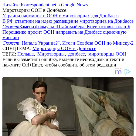
Читайте Korrespondent.net в Google News
Миротворцы ООН в Донбассе
Украина напомнит в ООН о миротворцах для Донбасса
В РФ ответили на идею размещение миротворцев на Донбассе
Сюжет
Замена формулы Штайнмайера. Киев готовит план Б
Порошенко просит ООН направить на Донбасс оценочную
миссию
Сюжет
"Напала Украина?". Итоги Совбеза ООН по Минску-2
СПЕЦТЕМА:
Миротворцы ООН в Донбассе
ТЕГИ:
Польша
,
Миротворцы
,
донбасс
,
миротворцы ООН
Если вы заметили ошибку, выделите необходимый текст и
нажмите Ctrl+Enter, чтобы сообщить об этом редакции.