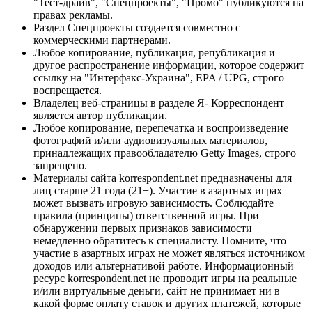
"Тест-драйв", "Спецпроекты", "Промо" публикуются на
правах рекламы.
Раздел Спецпроекты создается совместно с
коммерческими партнерами.
Любое копирование, публикация, републикация и
другое распространение информации, которое содержит
ссылку на "Интерфакс-Украина", EPA / UPG, строго
воспрещается.
Владелец веб-страницы в разделе Я- Корреспондент
является автор публикации.
Любое копирование, перепечатка и воспроизведение
фотографий и/или аудиовизуальных материалов,
принадлежащих правообладателю Getty Images, строго
запрещено.
Материалы сайта korrespondent.net предназначены для
лиц старше 21 года (21+). Участие в азартных играх
может вызвать игровую зависимость. Соблюдайте
правила (принципы) ответственной игры. При
обнаружении первых признаков зависимости
немедленно обратитесь к специалисту. Помните, что
участие в азартных играх не может являться источником
доходов или альтернативой работе. Информационный
ресурс korrespondent.net не проводит игры на реальные
и/или виртуальные деньги, сайт не принимает ни в
какой форме оплату ставок и других платежей, которые