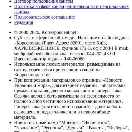
Договор пользования сайтом
Политика в сфере конфиденциальности и персональных
данных
Пользовательское соглашение
Редакция
© 2000-2026, Korrespondent.net
Субъект в сфере онлайн-медиа Название онлайн-медиа -
«КореспонденТ.net» Адрес: 02091, місто Київ,
ХАРКІВСЬКЕ ШОСЕ, будинок 172-Б, офіс 208/1 E-mail:
sunlight@mediadim.com.ua
Телефон: 044-205-43-00
Идентификатор медиа - R40-06068
Использование любых материалов, размещённых на
сайте, разрешается при условии ссылки на
Корреспондент.net.
При копировании материалов со страницы «Новости
Украины и мира», для интернет-изданий – обязательна
прямая открытая для поисковых систем гиперссылка.
Ссылка должна быть размещена в независимости от
полного либо частичного использования материалов.
Гиперссылка (для интернет- изданий) – должна быть
размещена в подзаголовке или в первом абзаце
материала.
Новости с пометками "Мнение", "Экспертиза",
"Заявление", "Регионы", "Деньги", "Власть", "Выборы",