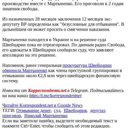
производстве вместе с Мартыненко. Его приговоли к 2 годам
лишения свободы.
Из назначенных 28 месяцев заключения 12 месяцев экс-
депутату ВР определены как "безусловные для отбывания". В
дальнейшем он может просить о смягчении наказания.
Мартыненко находится в Украине и на решение суда
Швейцарии пока не отреагировал. По данным радио Свобода,
его адвокаты в Швейцарии сообщили суду, что заявляют
апелляцию на это решение.
Напомним, ранее генеральная
прокуратура Швейцарии
обвинила Мартыненко
как члена преступной группировки в
отмывании около €2,8 млн через швейцарскую финансовую
систему.
Новости от
Корреспондент.net
в Telegram. Подписывайтесь
на наш канал
https://t.me/korrespondentnet
Читайте Korrespondent.net в Google News
ТЕГИ:
Отмывание денег
,
суд
,
Швейцария
,
депутат
,
приговор
,
Николай Мартыненко
Если вы заметили ошибку, выделите необходимый текст и
нажмите Ctrl+Enter, чтобы сообщить об этом редакции.