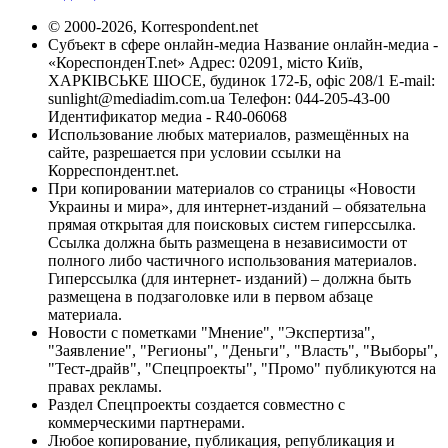
© 2000-2026, Korrespondent.net
Субъект в сфере онлайн-медиа Название онлайн-медиа -
«КореспонденТ.net» Адрес: 02091, місто Київ,
ХАРКІВСЬКЕ ШОСЕ, будинок 172-Б, офіс 208/1 E-mail:
sunlight@mediadim.com.ua
Телефон: 044-205-43-00
Идентификатор медиа - R40-06068
Использование любых материалов, размещённых на
сайте, разрешается при условии ссылки на
Корреспондент.net.
При копировании материалов со страницы «Новости
Украины и мира», для интернет-изданий – обязательна
прямая открытая для поисковых систем гиперссылка.
Ссылка должна быть размещена в независимости от
полного либо частичного использования материалов.
Гиперссылка (для интернет- изданий) – должна быть
размещена в подзаголовке или в первом абзаце
материала.
Новости с пометками "Мнение", "Экспертиза",
"Заявление", "Регионы", "Деньги", "Власть", "Выборы",
"Тест-драйв", "Спецпроекты", "Промо" публикуются на
правах рекламы.
Раздел Спецпроекты создается совместно с
коммерческими партнерами.
Любое копирование, публикация, републикация и