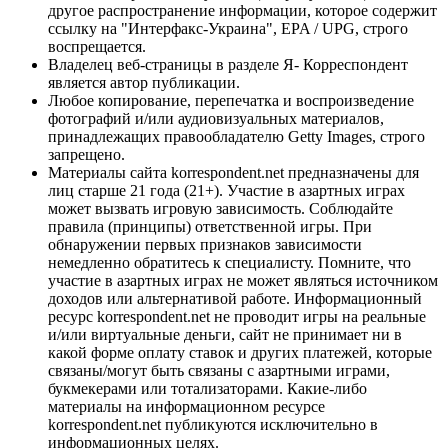
другое распространение информации, которое содержит
ссылку на "Интерфакс-Украина", EPA / UPG, строго
воспрещается.
Владелец веб-страницы в разделе Я- Корреспондент
является автор публикации.
Любое копирование, перепечатка и воспроизведение
фотографий и/или аудиовизуальных материалов,
принадлежащих правообладателю Getty Images, строго
запрещено.
Материалы сайта korrespondent.net предназначены для
лиц старше 21 года (21+). Участие в азартных играх
может вызвать игровую зависимость. Соблюдайте
правила (принципы) ответственной игры. При
обнаружении первых признаков зависимости
немедленно обратитесь к специалисту. Помните, что
участие в азартных играх не может являться источником
доходов или альтернативой работе. Информационный
ресурс korrespondent.net не проводит игры на реальные
и/или виртуальные деньги, сайт не принимает ни в
какой форме оплату ставок и других платежей, которые
связаны/могут быть связаны с азартными играми,
букмекерами или тотализаторами. Какие-либо
материалы на информационном ресурсе
korrespondent.net публикуются исключительно в
информационных целях.