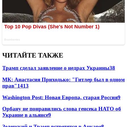
ЧИТАЙТЕ ТАКЖЕ
Трамп сделал заявление о недрах Украины
38
МК: Анастасия Приходько: "Гитлер был в одном
прав"
14
13
Washington Post: Новая Европа, старая Россия
9
Орбану не понравились слова генсека НАТО об
Украине в альянсе
9
Зеленский и Трамп встретятся в Анкаре
8