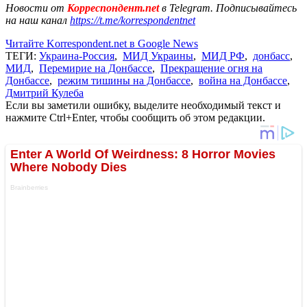
Новости от
Корреспондент.net
в Telegram. Подписывайтесь
на наш канал
https://t.me/korrespondentnet
Читайте Korrespondent.net в Google News
ТЕГИ:
Украина-Россия
,
МИД Украины
,
МИД РФ
,
донбасс
,
МИД
,
Перемирие на Донбассе
,
Прекращение огня на
Донбассе
,
режим тишины на Донбассе
,
война на Донбассе
,
Дмитрий Кулеба
Если вы заметили ошибку, выделите необходимый текст и
нажмите Ctrl+Enter, чтобы сообщить об этом редакции.