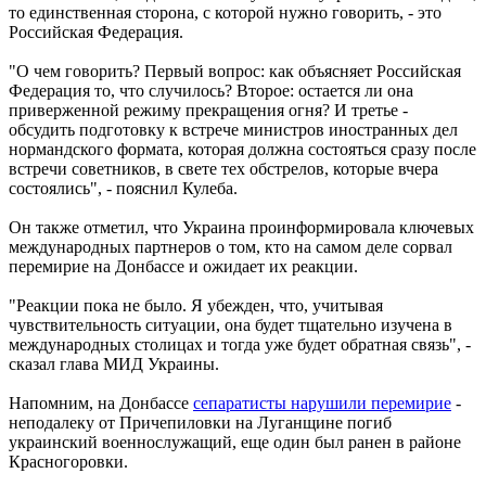
то единственная сторона, с которой нужно говорить, - это
Российская Федерация.
"О чем говорить? Первый вопрос: как объясняет Российская
Федерация то, что случилось? Второе: остается ли она
приверженной режиму прекращения огня? И третье -
обсудить подготовку к встрече министров иностранных дел
нормандского формата, которая должна состояться сразу после
встречи советников, в свете тех обстрелов, которые вчера
состоялись", - пояснил Кулеба.
Он также отметил, что Украина проинформировала ключевых
международных партнеров о том, кто на самом деле сорвал
перемирие на Донбассе и ожидает их реакции.
"Реакции пока не было. Я убежден, что, учитывая
чувствительность ситуации, она будет тщательно изучена в
международных столицах и тогда уже будет обратная связь", -
сказал глава МИД Украины.
Напомним, на Донбассе
сепаратисты нарушили перемирие
-
неподалеку от Причепиловки на Луганщине погиб
украинский военнослужащий, еще один был ранен в районе
Красногоровки.