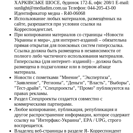
ХАРКІВСЬКЕ ШОСЕ, будинок 172-Б, офіс 208/1 E-mail:
sunlight@mediadim.com.ua
Телефон: 044-205-43-00
Идентификатор медиа - R40-06068
Использование любых материалов, размещённых на
сайте, разрешается при условии ссылки на
Корреспондент.net.
При копировании материалов со страницы «Новости
Украины и мира», для интернет-изданий – обязательна
прямая открытая для поисковых систем гиперссылка.
Ссылка должна быть размещена в независимости от
полного либо частичного использования материалов.
Гиперссылка (для интернет- изданий) – должна быть
размещена в подзаголовке или в первом абзаце
материала.
Новости с пометками "Мнение", "Экспертиза",
"Заявление", "Регионы", "Деньги", "Власть", "Выборы",
"Тест-драйв", "Спецпроекты", "Промо" публикуются на
правах рекламы.
Раздел Спецпроекты создается совместно с
коммерческими партнерами.
Любое копирование, публикация, републикация и
другое распространение информации, которое содержит
ссылку на "Интерфакс-Украина", EPA / UPG, строго
воспрещается.
Владелец веб-страницы в разделе Я- Корреспондент