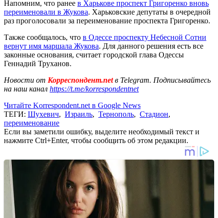
Напомним, что ранее
в Харькове проспект Григоренко вновь
переименовали в Жукова
. Харьковские депутаты в очередной
раз проголосовали за переименование проспекта Григоренко.
Также сообщалось, что
в Одессе проспекту Небесной Сотни
вернут имя маршала Жукова
. Для данного решения есть все
законные основания, считает городской глава Одессы
Геннадий Труханов.
Новости от
Корреспондент.net
в Telegram. Подписывайтесь
на наш канал
https://t.me/korrespondentnet
Читайте Korrespondent.net в Google News
ТЕГИ:
Шухевич
,
Израиль
,
Тернополь
,
Стадион
,
переименование
Если вы заметили ошибку, выделите необходимый текст и
нажмите Ctrl+Enter, чтобы сообщить об этом редакции.