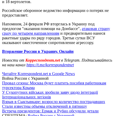
и 18 вертолетов.
Российское оборонное ведомство информации о потерях не
предоставляет.
Напомним, 24 февраля РФ вторглась в Украину под
предлогом "оказания помощи на Донбассе",
атаковав страну
сразу по четырем направлениям
и предварительно нанеся
ракетные удары по ряду городов. Третьи сутки ВСУ
оказывают ожесточенное сопротивление агрессору.
Вторжение России в Украину. Онлайн
Новости от
Корреспондент.net
в Telegram. Подписывайтесь
на наш канал
https://t.me/korrespondentnet
Читайте Korrespondent.net в Google News
Война России с Украиной
Провал сезона: Москва будет платить пособия работникам
турсектора Крыма
У Сухопутних військах зробили заяву щодо інтеграції
Інтернаціональних легіонів
Взрыв в Сыктывкаре: возросло количество пострадавших
Стали известны объемы отключений в пятницу
Встреча президентов: Ермак и Рубио обсудили детали
СПЕЦТЕМА:
Война России с Украиной