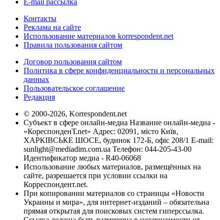
E-mail рассылка
Контакты
Реклама на сайте
Использование материалов korrespondent.net
Правила пользования сайтом
Договор пользования сайтом
Политика в сфере конфиденциальности и персональных
данных
Пользовательское соглашение
Редакция
© 2000-2026, Korrespondent.net
Субъект в сфере онлайн-медиа Название онлайн-медиа -
«КореспонденТ.net» Адрес: 02091, місто Київ,
ХАРКІВСЬКЕ ШОСЕ, будинок 172-Б, офіс 208/1 E-mail:
sunlight@mediadim.com.ua
Телефон: 044-205-43-00
Идентификатор медиа - R40-06068
Использование любых материалов, размещённых на
сайте, разрешается при условии ссылки на
Корреспондент.net.
При копировании материалов со страницы «Новости
Украины и мира», для интернет-изданий – обязательна
прямая открытая для поисковых систем гиперссылка.
Ссылка должна быть размещена в независимости от