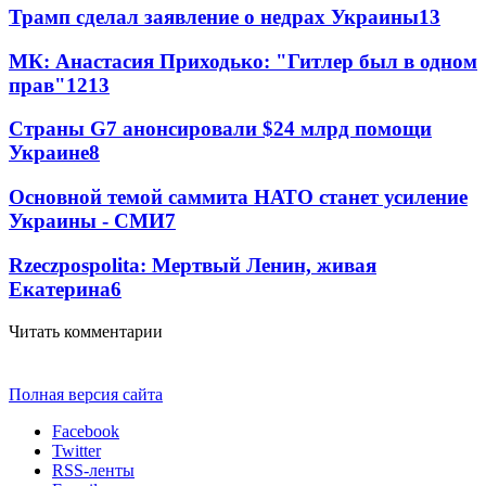
Трамп сделал заявление о недрах Украины
13
МК: Анастасия Приходько: "Гитлер был в одном
прав"
12
13
Страны G7 анонсировали $24 млрд помощи
Украине
8
Основной темой саммита НАТО станет усиление
Украины - СМИ
7
Rzeczpospolita: Мертвый Ленин, живая
Екатерина
6
Читать комментарии
Полная версия сайта
Facebook
Twitter
RSS-ленты