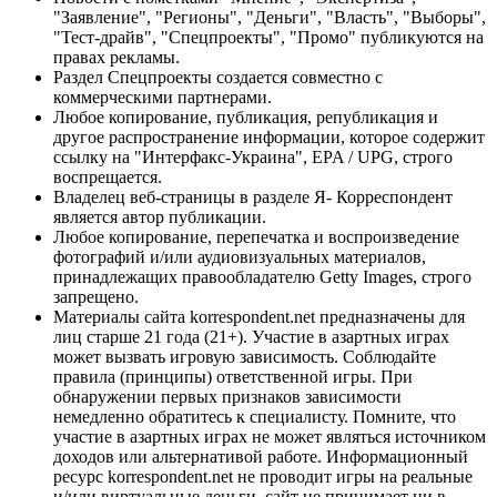
"Заявление", "Регионы", "Деньги", "Власть", "Выборы",
"Тест-драйв", "Спецпроекты", "Промо" публикуются на
правах рекламы.
Раздел Спецпроекты создается совместно с
коммерческими партнерами.
Любое копирование, публикация, републикация и
другое распространение информации, которое содержит
ссылку на "Интерфакс-Украина", EPA / UPG, строго
воспрещается.
Владелец веб-страницы в разделе Я- Корреспондент
является автор публикации.
Любое копирование, перепечатка и воспроизведение
фотографий и/или аудиовизуальных материалов,
принадлежащих правообладателю Getty Images, строго
запрещено.
Материалы сайта korrespondent.net предназначены для
лиц старше 21 года (21+). Участие в азартных играх
может вызвать игровую зависимость. Соблюдайте
правила (принципы) ответственной игры. При
обнаружении первых признаков зависимости
немедленно обратитесь к специалисту. Помните, что
участие в азартных играх не может являться источником
доходов или альтернативой работе. Информационный
ресурс korrespondent.net не проводит игры на реальные
и/или виртуальные деньги, сайт не принимает ни в