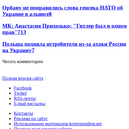
Орбану не понравились слова генсека НАТО об
Украине в альянсе
8
МК: Анастасия Приходько: "Гитлер был в одном
прав"
7
13
Польша подняла истребители из-за атаки России
на Украину
7
Читать комментарии
Полная версия сайта
Facebook
Twitter
RSS-ленты
E-mail рассылка
Контакты
Реклама на сайте
Использование материалов korrespondent.net
Правила пользования сайтом