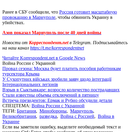
Ранее в СБУ сообщили, что
Россия готовит масштабную
провокацию в Мариуполе
, чтобы обвинить Украину в
убийствах.
Азов показал Мариуполь после 40 дней войны
Новости от
Корреспондент.net
в Telegram. Подписывайтесь
на наш канал
https://t.me/korrespondentnet
Читайте Korrespondent.net в Google News
Война России с Украиной
Провал сезона: Москва будет платить пособия работникам
турсектора Крыма
У Сухопутних військах зробили заяву щодо інтеграції
Інтернаціональних легіонів
Взрыв в Сыктывкаре: возросло количество пострадавших
Стали известны объемы отключений в пятницу
Встреча президентов: Ермак и Рубио обсудили детали
СПЕЦТЕМА:
Война России с Украиной
ТЕГИ:
Британия
,
Минобороны
,
Мариуполь
,
Великобритания
,
разведка
,
Война с Россией
,
Война в
Украине
Если вы заметили ошибку, выделите необходимый текст и