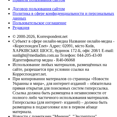
Договор пользования сайтом
Политика в сфере конфиденциальности и персональных
данных
Пользовательское соглашение
Редакция
© 2000-2026, Korrespondent.net
Субъект в сфере онлайн-медиа Название онлайн-медиа -
«КореспонденТ.net» Адрес: 02091, місто Київ,
ХАРКІВСЬКЕ ШОСЕ, будинок 172-Б, офіс 208/1 E-mail:
sunlight@mediadim.com.ua
Телефон: 044-205-43-00
Идентификатор медиа - R40-06068
Использование любых материалов, размещённых на
сайте, разрешается при условии ссылки на
Корреспондент.net.
При копировании материалов со страницы «Новости
Украины и мира», для интернет-изданий – обязательна
прямая открытая для поисковых систем гиперссылка.
Ссылка должна быть размещена в независимости от
полного либо частичного использования материалов.
Гиперссылка (для интернет- изданий) – должна быть
размещена в подзаголовке или в первом абзаце
материала.
Новости с пометками "Мнение", "Экспертиза",