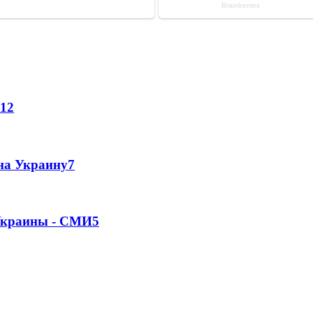
12
 на Украину
7
 Украины - СМИ
5