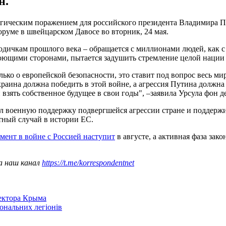
н.
тегическим поражением для российского президента Владимира 
руме в швейцарском Давосе во вторник, 24 мая.
тодичкам прошлого века – обращается с миллионами людей, как 
оюющими сторонами, пытается задушить стремление целой нации
лько о европейской безопасности, это ставит под вопрос весь м
краина должна победить в этой войне, а агрессия Путина должна
зять собственное будущее в свои годы", –заявила Урсула фон д
л военную поддержку подвергшейся агрессии стране и поддержив
тный случай в истории ЕС.
ент в войне с Россией наступит
в августе, а активная фаза зак
а наш канал
https://t.me/korrespondentnet
сектора Крыма
іональних легіонів