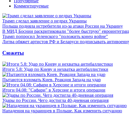
Популярные
Комментируемые
Трамп сделал заявление о недрах Украины
Польша подняла истребители из-за атаки России на Украину
В МИД Боснии раскритиковали "более быструю" евроинтегра
Трамп попросил Зеленского "положить конец войне"
Литва обяжет артистов РФ и Беларуси подписывать антивоен
Сюжеты
Итоги 5.8: Удар по Киеву и нехватка антибаллистики
Пытаются взломать Киев. Реакция Запада на удар
Итоги 04.08: "Сафари" в Херсоне и итоги операции
Удары по России. Чего достигла 40-дневная операция
Нападения на украинцев в Польше. Как изменить ситуацию