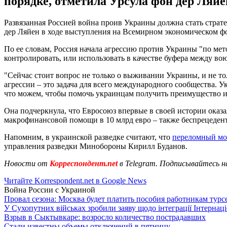
порядке, отметила Урсула фон дер Ляйе
Развязанная Россией война проив Украины должна стать стра
дер Ляйен в ходе выступления на Всемирном экономическом фо
По ее словам, Россия начала агрессию против Украины "по ме
контролировать, или использовать в качестве буфера между в
"Сейчас стоит вопрос не только о выживании Украины, и не то
агрессии – это задача для всего международного сообщества. У
что можем, чтобы помочь украинцам получить преимущество и в
Она подчеркнула, что Евросоюз впервые в своей истории оказа
макрофинансовой помощи в 10 млрд евро – также беспрецеден
Напомним, в украинской разведке считают, что
переломный мом
управления разведки Минобороны Кирилл Буданов.
Новости от
Корреспондент.net
в Telegram. Подписывайтесь н
Читайте Korrespondent.net в Google News
Война России с Украиной
Провал сезона: Москва будет платить пособия работникам тур
У Сухопутних військах зробили заяву щодо інтеграції Інтернац
Взрыв в Сыктывкаре: возросло количество пострадавших
Стали известны объемы отключений в пятницу