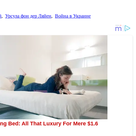
й
,
Урсула фон дер Ляйен
,
Война в Украине