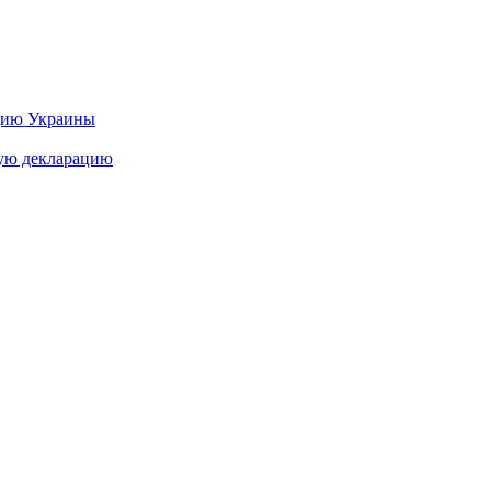
цию Украины
ную декларацию