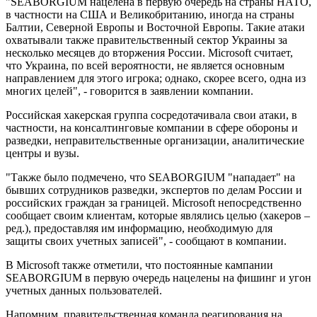
"SEABORGIUM нацелена в первую очередь на страны НАТО,
в частности на США и Великобританию, иногда на страны
Балтии, Северной Европы и Восточной Европы. Такие атаки
охватывали также правительственный сектор Украины за
несколько месяцев до вторжения России. Microsoft считает,
что Украина, по всей вероятности, не является основным
направлением для этого игрока; однако, скорее всего, одна из
многих целей", - говорится в заявлении компании.
Российская хакерская группа сосредотачивала свои атаки, в
частности, на консалтинговые компании в сфере обороны и
разведки, неправительственные организации, аналитические
центры и вузы.
"Также было подмечено, что SEABORGIUM "нападает" на
бывших сотрудников разведки, экспертов по делам России и
российских граждан за границей. Microsoft непосредственно
сообщает своим клиентам, которые являлись целью (хакеров –
ред.), предоставляя им информацию, необходимую для
защиты своих учетных записей", - сообщают в компании.
В Microsoft также отметили, что постоянные кампании
SEABORGIUM в первую очередь нацелены на фишинг и угон
учетных данных пользователей.
Напомним, правительственная команда реагирования на