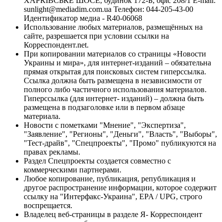
ХАРКІВСЬКЕ ШОСЕ, будинок 172-Б, офіс 208/1 E-mail:
sunlight@mediadim.com.ua
Телефон: 044-205-43-00
Идентификатор медиа - R40-06068
Использование любых материалов, размещённых на
сайте, разрешается при условии ссылки на
Корреспондент.net.
При копировании материалов со страницы «Новости
Украины и мира», для интернет-изданий – обязательна
прямая открытая для поисковых систем гиперссылка.
Ссылка должна быть размещена в независимости от
полного либо частичного использования материалов.
Гиперссылка (для интернет- изданий) – должна быть
размещена в подзаголовке или в первом абзаце
материала.
Новости с пометками "Мнение", "Экспертиза",
"Заявление", "Регионы", "Деньги", "Власть", "Выборы",
"Тест-драйв", "Спецпроекты", "Промо" публикуются на
правах рекламы.
Раздел Спецпроекты создается совместно с
коммерческими партнерами.
Любое копирование, публикация, републикация и
другое распространение информации, которое содержит
ссылку на "Интерфакс-Украина", EPA / UPG, строго
воспрещается.
Владелец веб-страницы в разделе Я- Корреспондент