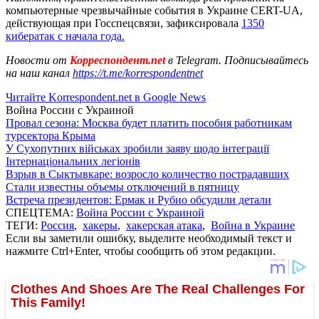
компьютерные чрезвычайные события в Украине CERT-UA,
действующая при Госспецсвязи, зафиксировала
1350
кибератак с начала года.
Новости от
Корреспондент.net
в Telegram. Подписывайтесь
на наш канал
https://t.me/korrespondentnet
Читайте Korrespondent.net в Google News
Война России с Украиной
Провал сезона: Москва будет платить пособия работникам
турсектора Крыма
У Сухопутних військах зробили заяву щодо інтеграції
Інтернаціональних легіонів
Взрыв в Сыктывкаре: возросло количество пострадавших
Стали известны объемы отключений в пятницу
Встреча президентов: Ермак и Рубио обсудили детали
СПЕЦТЕМА:
Война России с Украиной
ТЕГИ:
Россия
,
хакеры
,
хакерская атака
,
Война в Украине
Если вы заметили ошибку, выделите необходимый текст и
нажмите Ctrl+Enter, чтобы сообщить об этом редакции.