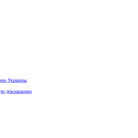
цию Украины
ную декларацию