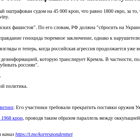
оштрафован судом на 45 000 крон, что равно 1800 евро, за то,
iny.
ских фашистов". По его словам, РФ должна "сбросить на Украи
оправдание геноцида тюремное заключение, однако к нарушител
згляды и теперь, когда российская агрессия продолжается уже в
 дезинформацией, которую транслирует Кремль. В частности, по
убивать россиян".
.
ий политика.
митинг
. Его участники требовали прекратить поставки оружия Ук
 1968 крон
, проводя таким образом параллель между оккупацией
ш канал
https://t.me/korrespondentnet