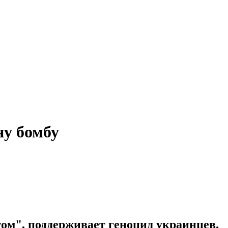
ну бомбу
м", поддерживает геноцид украинцев.