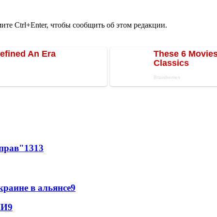
те Ctrl+Enter, чтобы сообщить об этом редакции.
 прав"
13
13
краине в альянсе
9
МИ
9