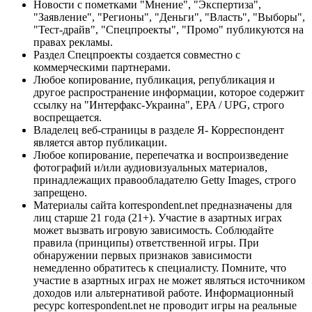
Новости с пометками "Мнение", "Экспертиза",
"Заявление", "Регионы", "Деньги", "Власть", "Выборы",
"Тест-драйв", "Спецпроекты", "Промо" публикуются на
правах рекламы.
Раздел Спецпроекты создается совместно с
коммерческими партнерами.
Любое копирование, публикация, републикация и
другое распространение информации, которое содержит
ссылку на "Интерфакс-Украина", EPA / UPG, строго
воспрещается.
Владелец веб-страницы в разделе Я- Корреспондент
является автор публикации.
Любое копирование, перепечатка и воспроизведение
фотографий и/или аудиовизуальных материалов,
принадлежащих правообладателю Getty Images, строго
запрещено.
Материалы сайта korrespondent.net предназначены для
лиц старше 21 года (21+). Участие в азартных играх
может вызвать игровую зависимость. Соблюдайте
правила (принципы) ответственной игры. При
обнаружении первых признаков зависимости
немедленно обратитесь к специалисту. Помните, что
участие в азартных играх не может являться источником
доходов или альтернативой работе. Информационный
ресурс korrespondent.net не проводит игры на реальные