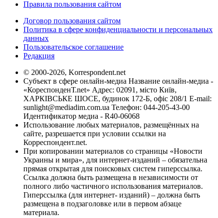
Правила пользования сайтом
Договор пользования сайтом
Политика в сфере конфиденциальности и персональных
данных
Пользовательское соглашение
Редакция
© 2000-2026, Korrespondent.net
Субъект в сфере онлайн-медиа Название онлайн-медиа -
«КореспонденТ.net» Адрес: 02091, місто Київ,
ХАРКІВСЬКЕ ШОСЕ, будинок 172-Б, офіс 208/1 E-mail:
sunlight@mediadim.com.ua
Телефон: 044-205-43-00
Идентификатор медиа - R40-06068
Использование любых материалов, размещённых на
сайте, разрешается при условии ссылки на
Корреспондент.net.
При копировании материалов со страницы «Новости
Украины и мира», для интернет-изданий – обязательна
прямая открытая для поисковых систем гиперссылка.
Ссылка должна быть размещена в независимости от
полного либо частичного использования материалов.
Гиперссылка (для интернет- изданий) – должна быть
размещена в подзаголовке или в первом абзаце
материала.