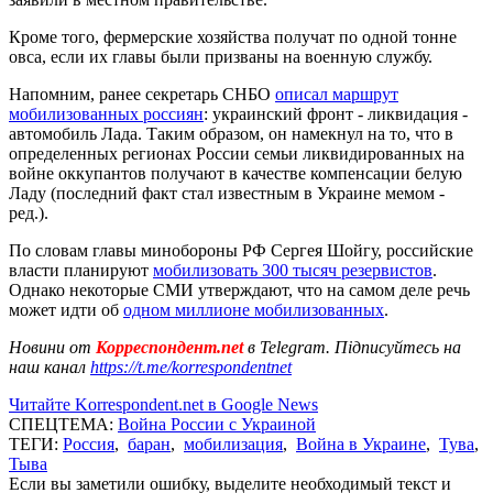
Кроме того, фермерские хозяйства получат по одной тонне
овса, если их главы были призваны на военную службу.
Напомним, ранее секретарь СНБО
описал маршрут
мобилизованных россиян
: украинский фронт - ликвидация -
автомобиль Лада. Таким образом, он намекнул на то, что в
определенных регионах России семьи ликвидированных на
войне оккупантов получают в качестве компенсации белую
Ладу (последний факт стал известным в Украине мемом -
ред.).
По словам главы минобороны РФ Сергея Шойгу, российские
власти планируют
мобилизовать 300 тысяч резервистов
.
Однако некоторые СМИ утверждают, что на самом деле речь
может идти об
одном миллионе мобилизованных
.
Новини от
Корреспондент.net
в Telegram. Підписуйтесь на
наш канал
https://t.me/korrespondentnet
Читайте Korrespondent.net в Google News
СПЕЦТЕМА:
Война России с Украиной
ТЕГИ:
Россия
,
баран
,
мобилизация
,
Война в Украине
,
Тува
,
Тыва
Если вы заметили ошибку, выделите необходимый текст и