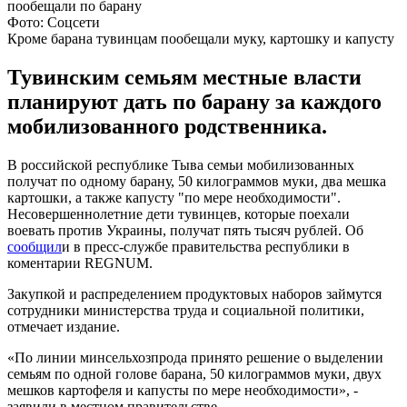
Фото: Соцсети
Кроме барана тувинцам пообещали муку, картошку и капусту
Тувинским семьям местные власти
планируют дать по барану за каждого
мобилизованного родственника.
В российской республике Тыва семьи мобилизованных
получат по одному барану, 50 килограммов муки, два мешка
картошки, а также капусту "по мере необходимости".
Несовершеннолетние дети тувинцев, которые поехали
воевать против Украины, получат пять тысяч рублей. Об
сообщил
и в пресс-службе правительства республики в
коментарии REGNUM.
Закупкой и распределением продуктовых наборов займутся
сотрудники министерства труда и социальной политики,
отмечает издание.
«По линии минсельхозпрода принято решение о выделении
семьям по одной голове барана, 50 килограммов муки, двух
мешков картофеля и капусты по мере необходимости», -
заявили в местном правительстве.