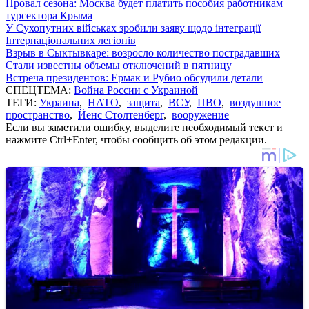
Провал сезона: Москва будет платить пособия работникам
турсектора Крыма
У Сухопутних військах зробили заяву щодо інтеграції
Інтернаціональних легіонів
Взрыв в Сыктывкаре: возросло количество пострадавших
Стали известны объемы отключений в пятницу
Встреча президентов: Ермак и Рубио обсудили детали
СПЕЦТЕМА:
Война России с Украиной
ТЕГИ:
Украина
,
НАТО
,
защита
,
ВСУ
,
ПВО
,
воздушное
пространство
,
Йенс Столтенберг
,
вооружение
Если вы заметили ошибку, выделите необходимый текст и
нажмите Ctrl+Enter, чтобы сообщить об этом редакции.