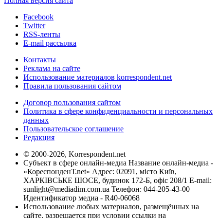
Полная версия сайта
Facebook
Twitter
RSS-ленты
E-mail рассылка
Контакты
Реклама на сайте
Использование материалов korrespondent.net
Правила пользования сайтом
Договор пользования сайтом
Политика в сфере конфиденциальности и персональных
данных
Пользовательское соглашение
Редакция
© 2000-2026, Korrespondent.net
Субъект в сфере онлайн-медиа Название онлайн-медиа -
«КореспонденТ.net» Адрес: 02091, місто Київ,
ХАРКІВСЬКЕ ШОСЕ, будинок 172-Б, офіс 208/1 E-mail:
sunlight@mediadim.com.ua
Телефон: 044-205-43-00
Идентификатор медиа - R40-06068
Использование любых материалов, размещённых на
сайте, разрешается при условии ссылки на