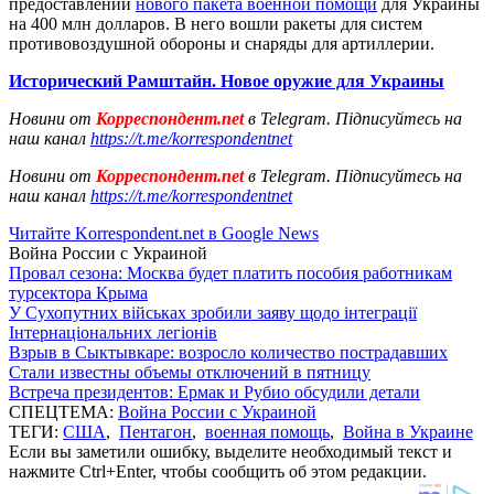
предоставлении
нового пакета военной помощи
для Украины
на 400 млн долларов. В него вошли ракеты для систем
противовоздушной обороны и снаряды для артиллерии.
Исторический Рамштайн. Новое оружие для Украины
Новини от
Корреспондент.net
в Telegram. Підписуйтесь на
наш канал
https://t.me/korrespondentnet
Новини от
Корреспондент.net
в Telegram. Підписуйтесь на
наш канал
https://t.me/korrespondentnet
Читайте Korrespondent.net в Google News
Война России с Украиной
Провал сезона: Москва будет платить пособия работникам
турсектора Крыма
У Сухопутних військах зробили заяву щодо інтеграції
Інтернаціональних легіонів
Взрыв в Сыктывкаре: возросло количество пострадавших
Стали известны объемы отключений в пятницу
Встреча президентов: Ермак и Рубио обсудили детали
СПЕЦТЕМА:
Война России с Украиной
ТЕГИ:
США
,
Пентагон
,
военная помощь
,
Война в Украине
Если вы заметили ошибку, выделите необходимый текст и
нажмите Ctrl+Enter, чтобы сообщить об этом редакции.