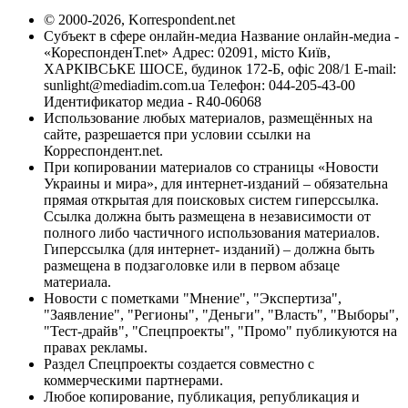
© 2000-2026, Korrespondent.net
Субъект в сфере онлайн-медиа Название онлайн-медиа -
«КореспонденТ.net» Адрес: 02091, місто Київ,
ХАРКІВСЬКЕ ШОСЕ, будинок 172-Б, офіс 208/1 E-mail:
sunlight@mediadim.com.ua
Телефон: 044-205-43-00
Идентификатор медиа - R40-06068
Использование любых материалов, размещённых на
сайте, разрешается при условии ссылки на
Корреспондент.net.
При копировании материалов со страницы «Новости
Украины и мира», для интернет-изданий – обязательна
прямая открытая для поисковых систем гиперссылка.
Ссылка должна быть размещена в независимости от
полного либо частичного использования материалов.
Гиперссылка (для интернет- изданий) – должна быть
размещена в подзаголовке или в первом абзаце
материала.
Новости с пометками "Мнение", "Экспертиза",
"Заявление", "Регионы", "Деньги", "Власть", "Выборы",
"Тест-драйв", "Спецпроекты", "Промо" публикуются на
правах рекламы.
Раздел Спецпроекты создается совместно с
коммерческими партнерами.
Любое копирование, публикация, републикация и