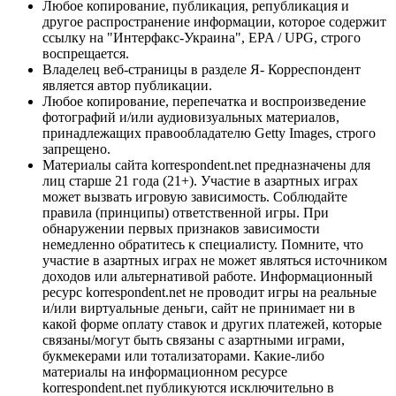
Любое копирование, публикация, републикация и
другое распространение информации, которое содержит
ссылку на "Интерфакс-Украина", EPA / UPG, строго
воспрещается.
Владелец веб-страницы в разделе Я- Корреспондент
является автор публикации.
Любое копирование, перепечатка и воспроизведение
фотографий и/или аудиовизуальных материалов,
принадлежащих правообладателю Getty Images, строго
запрещено.
Материалы сайта korrespondent.net предназначены для
лиц старше 21 года (21+). Участие в азартных играх
может вызвать игровую зависимость. Соблюдайте
правила (принципы) ответственной игры. При
обнаружении первых признаков зависимости
немедленно обратитесь к специалисту. Помните, что
участие в азартных играх не может являться источником
доходов или альтернативой работе. Информационный
ресурс korrespondent.net не проводит игры на реальные
и/или виртуальные деньги, сайт не принимает ни в
какой форме оплату ставок и других платежей, которые
связаны/могут быть связаны с азартными играми,
букмекерами или тотализаторами. Какие-либо
материалы на информационном ресурсе
korrespondent.net публикуются исключительно в