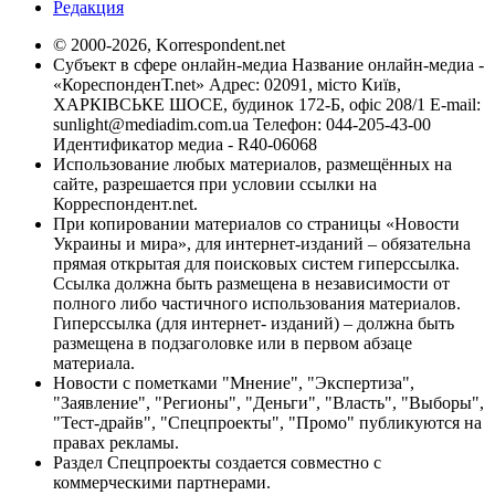
Редакция
© 2000-2026, Korrespondent.net
Субъект в сфере онлайн-медиа Название онлайн-медиа -
«КореспонденТ.net» Адрес: 02091, місто Київ,
ХАРКІВСЬКЕ ШОСЕ, будинок 172-Б, офіс 208/1 E-mail:
sunlight@mediadim.com.ua
Телефон: 044-205-43-00
Идентификатор медиа - R40-06068
Использование любых материалов, размещённых на
сайте, разрешается при условии ссылки на
Корреспондент.net.
При копировании материалов со страницы «Новости
Украины и мира», для интернет-изданий – обязательна
прямая открытая для поисковых систем гиперссылка.
Ссылка должна быть размещена в независимости от
полного либо частичного использования материалов.
Гиперссылка (для интернет- изданий) – должна быть
размещена в подзаголовке или в первом абзаце
материала.
Новости с пометками "Мнение", "Экспертиза",
"Заявление", "Регионы", "Деньги", "Власть", "Выборы",
"Тест-драйв", "Спецпроекты", "Промо" публикуются на
правах рекламы.
Раздел Спецпроекты создается совместно с
коммерческими партнерами.