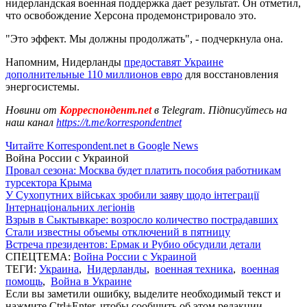
нидерландская военная поддержка дает результат. Он отметил,
что освобождение Херсона продемонстрировало это.
"Это эффект. Мы должны продолжать", - подчеркнула она.
Напомним, Нидерланды
предоставят Украине
дополнительные 110 миллионов евро
для восстановления
энергосистемы.
Новини от
Корреспондент.net
в Telegram. Підписуйтесь на
наш канал
https://t.me/korrespondentnet
Читайте Korrespondent.net в Google News
Война России с Украиной
Провал сезона: Москва будет платить пособия работникам
турсектора Крыма
У Сухопутних військах зробили заяву щодо інтеграції
Інтернаціональних легіонів
Взрыв в Сыктывкаре: возросло количество пострадавших
Стали известны объемы отключений в пятницу
Встреча президентов: Ермак и Рубио обсудили детали
СПЕЦТЕМА:
Война России с Украиной
ТЕГИ:
Украина
,
Нидерланды
,
военная техника
,
военная
помощь
,
Война в Украине
Если вы заметили ошибку, выделите необходимый текст и
нажмите Ctrl+Enter, чтобы сообщить об этом редакции.