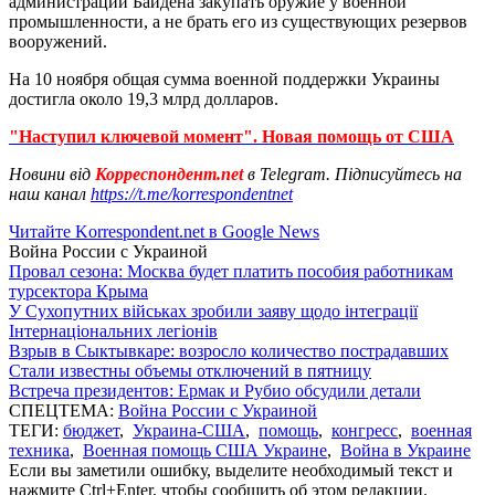
администрации Байдена закупать оружие у военной
промышленности, а не брать его из существующих резервов
вооружений.
На 10 ноября общая сумма военной поддержки Украины
достигла около 19,3 млрд долларов.
"Наступил ключевой момент". Новая помощь от США
Новини від
Корреспондент.net
в Telegram. Підписуйтесь на
наш канал
https://t.me/korrespondentnet
Читайте Korrespondent.net в Google News
Война России с Украиной
Провал сезона: Москва будет платить пособия работникам
турсектора Крыма
У Сухопутних військах зробили заяву щодо інтеграції
Інтернаціональних легіонів
Взрыв в Сыктывкаре: возросло количество пострадавших
Стали известны объемы отключений в пятницу
Встреча президентов: Ермак и Рубио обсудили детали
СПЕЦТЕМА:
Война России с Украиной
ТЕГИ:
бюджет
,
Украина-США
,
помощь
,
конгресс
,
военная
техника
,
Военная помощь США Украине
,
Война в Украине
Если вы заметили ошибку, выделите необходимый текст и
нажмите Ctrl+Enter, чтобы сообщить об этом редакции.