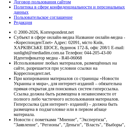
Договор пользования сайтом
Политика в сфере конфиденциальности и персональных
данных
Пользовательское соглашение
Редакция
© 2000-2026, Korrespondent.net
Субъект в сфере онлайн-медиа Название онлайн-медиа -
«КореспонденТ.net» Адрес: 02091, місто Київ,
ХАРКІВСЬКЕ ШОСЕ, будинок 172-Б, офіс 208/1 E-mail:
sunlight@mediadim.com.ua
Телефон: 044-205-43-00
Идентификатор медиа - R40-06068
Использование любых материалов, размещённых на
сайте, разрешается при условии ссылки на
Корреспондент.net.
При копировании материалов со страницы «Новости
Украины и мира», для интернет-изданий – обязательна
прямая открытая для поисковых систем гиперссылка.
Ссылка должна быть размещена в независимости от
полного либо частичного использования материалов.
Гиперссылка (для интернет- изданий) – должна быть
размещена в подзаголовке или в первом абзаце
материала.
Новости с пометками "Мнение", "Экспертиза",
"Заявление", "Регионы", "Деньги", "Власть", "Выборы",