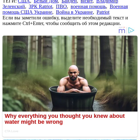
ТЕГИ:
США
,
Белый Дом
,
Байден
,
визит
,
Владимир
Зеленский
,
ЗРК Ratriot
,
ПВО
,
военная помощь
,
Военная
помощь США Украине
,
Война в Украине
,
Patriot
Если вы заметили ошибку, выделите необходимый текст и
нажмите Ctrl+Enter, чтобы сообщить об этом редакции.