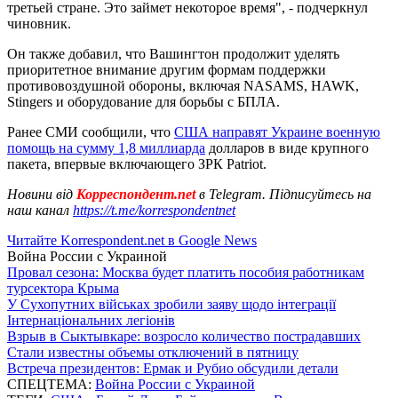
третьей стране. Это займет некоторое время", - подчеркнул
чиновник.
Он также добавил, что Вашингтон продолжит уделять
приоритетное внимание другим формам поддержки
противовоздушной обороны, включая NASAMS, HAWK,
Stingers и оборудование для борьбы с БПЛА.
Ранее СМИ сообщили, что
США направят Украине военную
помощь на сумму 1,8 миллиарда
долларов в виде крупного
пакета, впервые включающего ЗРК Patriot.
Новини від
Корреспондент.net
в Telegram. Підписуйтесь на
наш канал
https://t.me/korrespondentnet
Читайте Korrespondent.net в Google News
Война России с Украиной
Провал сезона: Москва будет платить пособия работникам
турсектора Крыма
У Сухопутних військах зробили заяву щодо інтеграції
Інтернаціональних легіонів
Взрыв в Сыктывкаре: возросло количество пострадавших
Стали известны объемы отключений в пятницу
Встреча президентов: Ермак и Рубио обсудили детали
СПЕЦТЕМА:
Война России с Украиной