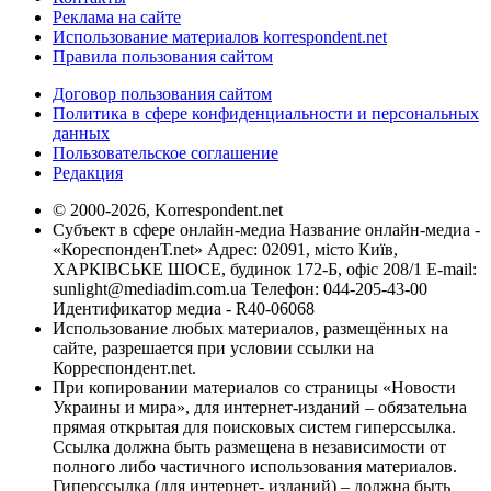
Реклама на сайте
Использование материалов korrespondent.net
Правила пользования сайтом
Договор пользования сайтом
Политика в сфере конфиденциальности и персональных
данных
Пользовательское соглашение
Редакция
© 2000-2026, Korrespondent.net
Субъект в сфере онлайн-медиа Название онлайн-медиа -
«КореспонденТ.net» Адрес: 02091, місто Київ,
ХАРКІВСЬКЕ ШОСЕ, будинок 172-Б, офіс 208/1 E-mail:
sunlight@mediadim.com.ua
Телефон: 044-205-43-00
Идентификатор медиа - R40-06068
Использование любых материалов, размещённых на
сайте, разрешается при условии ссылки на
Корреспондент.net.
При копировании материалов со страницы «Новости
Украины и мира», для интернет-изданий – обязательна
прямая открытая для поисковых систем гиперссылка.
Ссылка должна быть размещена в независимости от
полного либо частичного использования материалов.
Гиперссылка (для интернет- изданий) – должна быть