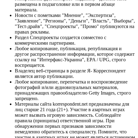
размещена в подзаголовке или в первом абзаце
материала.
Новости с пометками "Мнение", "Экспертиза",
"Заявление", "Регионы", "Деньги", "Власть", "Выборы",
"Тест-драйв", "Спецпроекты", "Промо" публикуются на
правах рекламы.
Раздел Спецпроекты создается совместно с
коммерческими партнерами.
Любое копирование, публикация, републикация и
другое распространение информации, которое содержит
ссылку на "Интерфакс-Украина", EPA / UPG, строго
воспрещается.
Владелец веб-страницы в разделе Я- Корреспондент
является автор публикации.
Любое копирование, перепечатка и воспроизведение
фотографий и/или аудиовизуальных материалов,
принадлежащих правообладателю Getty Images, строго
запрещено.
Материалы сайта korrespondent.net предназначены для
лиц старше 21 года (21+). Участие в азартных играх
может вызвать игровую зависимость. Соблюдайте
правила (принципы) ответственной игры. При
обнаружении первых признаков зависимости
немедленно обратитесь к специалисту. Помните, что
участие в азартных играх не может являться источником