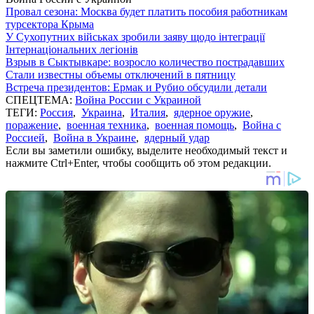
Провал сезона: Москва будет платить пособия работникам
турсектора Крыма
У Сухопутних військах зробили заяву щодо інтеграції
Інтернаціональних легіонів
Взрыв в Сыктывкаре: возросло количество пострадавших
Стали известны объемы отключений в пятницу
Встреча президентов: Ермак и Рубио обсудили детали
СПЕЦТЕМА:
Война России с Украиной
ТЕГИ:
Россия
,
Украина
,
Италия
,
ядерное оружие
,
поражение
,
военная техника
,
военная помощь
,
Война с
Россией
,
Война в Украине
,
ядерный удар
Если вы заметили ошибку, выделите необходимый текст и
нажмите Ctrl+Enter, чтобы сообщить об этом редакции.