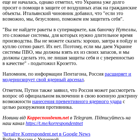
еще не началась, однако отметил, что Украина уже долго
просит о помощи в защите от воздушных атак на гражданские
объекты. Итальянский чиновник добавил, что "если это
возможно, мы, безусловно, поможем им защитить себя".
"Вы не найдете ракеты в супермаркете, как баночку
Нутеллы
,
это сложные системы, для которых нужно длительное время
производства. Вы не можете сказать: хорошо, завтра я пойду и
куплю сотню ракет. Их нет. Поэтому, если мы даем Украине
системы ПВО, мы должны взять их из своих запасов, и мы
должны сделать это, не лишая защиты себя и с уверенностью
в качестве" - подытожил Крозетто.
Напомним, по информации Пентагона, Россия
расширяет и
модернизирует свой ядерный арсенал
.
Отметим, Путин также заявил, что Россия может рассмотреть
вопрос об официальном включении в свою военную доктрину
возможности
нанесения превентивного ядерного удара
с
целью разоружения противника.
Новини від
Корреспондент.net
в Telegram. Підписуйтесь на
наш канал
https://t.me/korrespondentnet
Читайте Korrespondent.net в Google News
Война России с Украиной