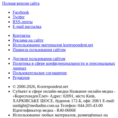
Полная версия сайта
Facebook
Twitter
RSS-ленты
E-mail рассылка
Контакты
Реклама на сайте
Использование материалов korrespondent.net
Правила пользования сайтом
Договор пользования сайтом
Политика в сфере конфиденциальности и персональных
данных
Пользовательское соглашение
Редакция
© 2000-2026, Korrespondent.net
Субъект в сфере онлайн-медиа Название онлайн-медиа -
«КореспонденТ.net» Адрес: 02091, місто Київ,
ХАРКІВСЬКЕ ШОСЕ, будинок 172-Б, офіс 208/1 E-mail:
sunlight@mediadim.com.ua
Телефон: 044-205-43-00
Идентификатор медиа - R40-06068
Использование любых материалов, размещённых на