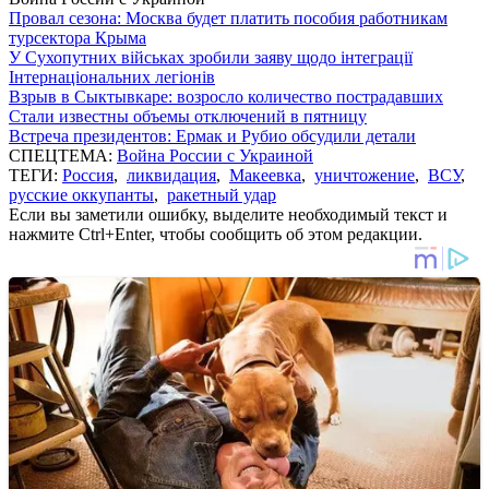
Провал сезона: Москва будет платить пособия работникам
турсектора Крыма
У Сухопутних військах зробили заяву щодо інтеграції
Інтернаціональних легіонів
Взрыв в Сыктывкаре: возросло количество пострадавших
Стали известны объемы отключений в пятницу
Встреча президентов: Ермак и Рубио обсудили детали
СПЕЦТЕМА:
Война России с Украиной
ТЕГИ:
Россия
,
ликвидация
,
Макеевка
,
уничтожение
,
ВСУ
,
русские оккупанты
,
ракетный удар
Если вы заметили ошибку, выделите необходимый текст и
нажмите Ctrl+Enter, чтобы сообщить об этом редакции.