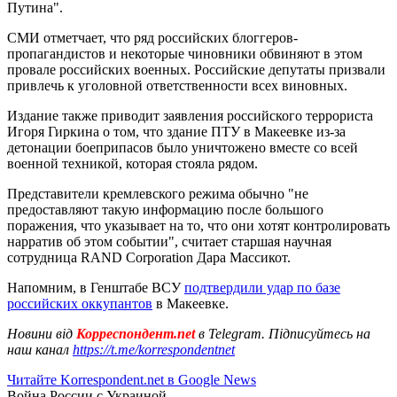
Путина".
СМИ отметчает, что ряд российских блоггеров-
пропагандистов и некоторые чиновники обвиняют в этом
провале российских военных. Российские депутаты призвали
привлечь к уголовной ответственности всех виновных.
Издание также приводит заявления российского террориста
Игоря Гиркина о том, что здание ПТУ в Макеевке из-за
детонации боеприпасов было уничтожено вместе со всей
военной техникой, которая стояла рядом.
Представители кремлевского режима обычно "не
предоставляют такую информацию после большого
поражения, что указывает на то, что они хотят контролировать
нарратив об этом событии", считает старшая научная
сотрудница RAND Corporation Дара Массикот.
Напомним, в Генштабе ВСУ
подтвердили удар по базе
российских оккупантов
в Макеевке.
Новини від
Корреспондент.net
в Telegram. Підписуйтесь на
наш канал
https://t.me/korrespondentnet
Читайте Korrespondent.net в Google News
Война России с Украиной