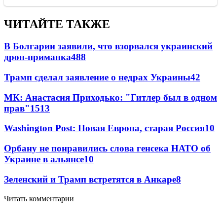
ЧИТАЙТЕ ТАКЖЕ
В Болгарии заявили, что взорвался украинский
дрон-приманка
488
Трамп сделал заявление о недрах Украины
42
МК: Анастасия Приходько: "Гитлер был в одном
прав"
15
13
Washington Post: Новая Европа, старая Россия
10
Орбану не понравились слова генсека НАТО об
Украине в альянсе
10
Зеленский и Трамп встретятся в Анкаре
8
Читать комментарии