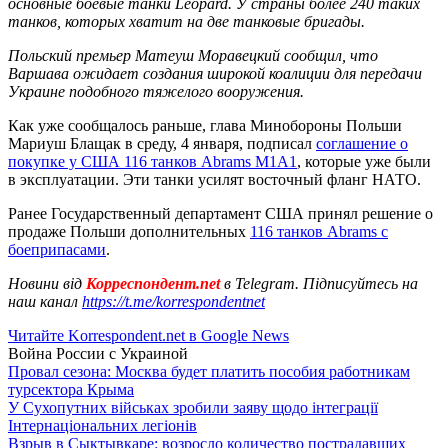
основные боевые танки Leopard. У страны более 240 таких
танков, которых хватит на две танковые бригады.
Польский премьер Матеуш Моравецкий сообщил, что
Варшава ожидает создания широкой коалиции для передачи
Украине подобного тяжелого вооружения.
Как уже сообщалось раньше, глава Минобороны Польши
Мариуш Блащак в среду, 4 января, подписал
соглашение о
покупке у США 116 танков Abrams M1A1
, которые уже были
в эксплуатации. Эти танки усилят восточный фланг НАТО.
Ранее Государственный департамент США принял решение о
продаже Польши дополнительных
116 танков Abrams с
боеприпасами
.
Новини від
Корреспондент.net
в Telegram. Підписуйтесь на
наш канал
https://t.me/korrespondentnet
Читайте Korrespondent.net в Google News
Война России с Украиной
Провал сезона: Москва будет платить пособия работникам
турсектора Крыма
У Сухопутних військах зробили заяву щодо інтеграції
Інтернаціональних легіонів
Взрыв в Сыктывкаре: возросло количество пострадавших