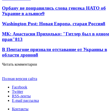
Орбану не понравились слова генсека НАТО об
Украине в альянсе
9
Washington Post: Новая Европа, старая Россия
8
МК: Анастасия Приходько: "Гитлер был в одном
прав"
8
13
В Пентагоне признали отставание от Украины в
области дронов
8
Читать комментарии
Полная версия сайта
Facebook
Twitter
RSS-ленты
E-mail рассылка
Контакты