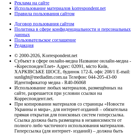
Реклама на сайте
Использование материалов korrespondent.net
Правила пользования сайтом
Договор пользования сайтом
Политика в сфере конфиденциальности и персональных
данных
Пользовательское соглашение
Редакция
© 2000-2026, Korrespondent.net
Субъект в сфере онлайн-медиа Название онлайн-медиа -
«КореспонденТ.net» Адрес: 02091, місто Київ,
ХАРКІВСЬКЕ ШОСЕ, будинок 172-Б, офіс 208/1 E-mail:
sunlight@mediadim.com.ua
Телефон: 044-205-43-00
Идентификатор медиа - R40-06068
Использование любых материалов, размещённых на
сайте, разрешается при условии ссылки на
Корреспондент.net.
При копировании материалов со страницы «Новости
Украины и мира», для интернет-изданий – обязательна
прямая открытая для поисковых систем гиперссылка.
Ссылка должна быть размещена в независимости от
полного либо частичного использования материалов.
Гиперссылка (для интернет- изданий) – должна быть