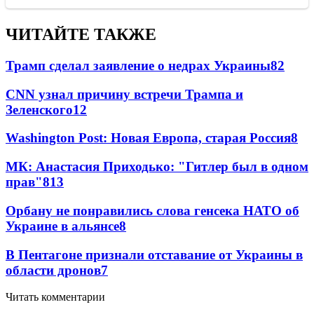
ЧИТАЙТЕ ТАКЖЕ
Трамп сделал заявление о недрах Украины
82
CNN узнал причину встречи Трампа и
Зеленского
12
Washington Post: Новая Европа, старая Россия
8
МК: Анастасия Приходько: "Гитлер был в одном
прав"
8
13
Орбану не понравились слова генсека НАТО об
Украине в альянсе
8
В Пентагоне признали отставание от Украины в
области дронов
7
Читать комментарии