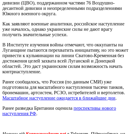
дивизии (ЦВО), поддержанном частями 76 Воздушно-
десантной дивизии и неопределенными подразделениями
Южного военного округа.
Как заявляют военные аналитики, российское наступление
уже началось, однако украинские силы не дают врагу
получить значительные успехи.
В Институте изучения войны отмечают, что оккупанты на
Луганщине пытаются перехватить инициативу, но это может
привести к кульминации на линии Сватово-Кременная без
достижения целей захвата всей Луганской и Донецкой
областей. Это даст украинским силам возможность начать
контрнаступление.
Ранее сообщалось, что Россия (по данным СМИ) уже
подготовила для масштабного наступления тысячи танков,
бронемашин, артсистем, РСЗО, истребителей и вертолетов.
Масштабное наступление ожидается в ближайшие дни
.
Ранее разведка Британии оценила
перспективы нового
наступления РФ
.
Новини від
Корреспондент.net
в Telegram. Підписуйтесь на