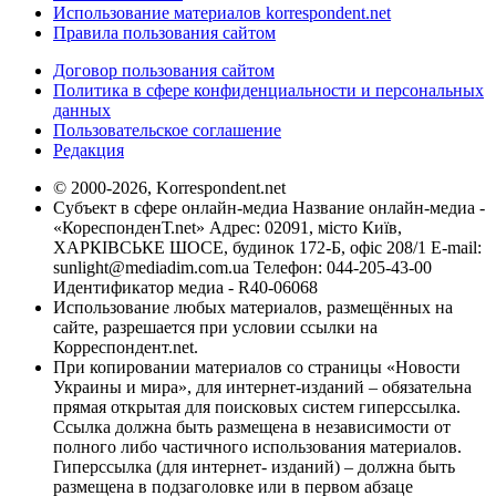
Использование материалов korrespondent.net
Правила пользования сайтом
Договор пользования сайтом
Политика в сфере конфиденциальности и персональных
данных
Пользовательское соглашение
Редакция
© 2000-2026, Korrespondent.net
Субъект в сфере онлайн-медиа Название онлайн-медиа -
«КореспонденТ.net» Адрес: 02091, місто Київ,
ХАРКІВСЬКЕ ШОСЕ, будинок 172-Б, офіс 208/1 E-mail:
sunlight@mediadim.com.ua
Телефон: 044-205-43-00
Идентификатор медиа - R40-06068
Использование любых материалов, размещённых на
сайте, разрешается при условии ссылки на
Корреспондент.net.
При копировании материалов со страницы «Новости
Украины и мира», для интернет-изданий – обязательна
прямая открытая для поисковых систем гиперссылка.
Ссылка должна быть размещена в независимости от
полного либо частичного использования материалов.
Гиперссылка (для интернет- изданий) – должна быть
размещена в подзаголовке или в первом абзаце