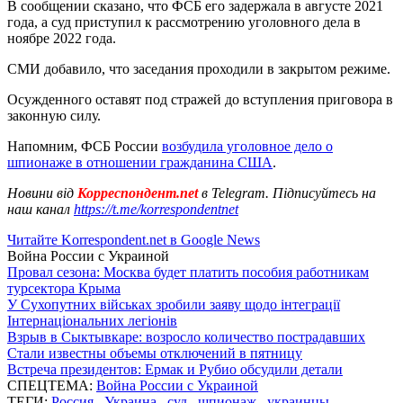
В сообщении сказано, что ФСБ его задержала в августе 2021
года, а суд приступил к рассмотрению уголовного дела в
ноябре 2022 года.
СМИ добавило, что заседания проходили в закрытом режиме.
Осужденного оставят под стражей до вступления приговора в
законную силу.
Напомним, ФСБ России
возбудила уголовное дело о
шпионаже в отношении гражданина США
.
Новини від
Корреспондент.net
в Telegram. Підписуйтесь на
наш канал
https://t.me/korrespondentnet
Читайте Korrespondent.net в Google News
Война России с Украиной
Провал сезона: Москва будет платить пособия работникам
турсектора Крыма
У Сухопутних військах зробили заяву щодо інтеграції
Інтернаціональних легіонів
Взрыв в Сыктывкаре: возросло количество пострадавших
Стали известны объемы отключений в пятницу
Встреча президентов: Ермак и Рубио обсудили детали
СПЕЦТЕМА:
Война России с Украиной
ТЕГИ:
Россия
,
Украина
,
суд
,
шпионаж
,
украинцы
,