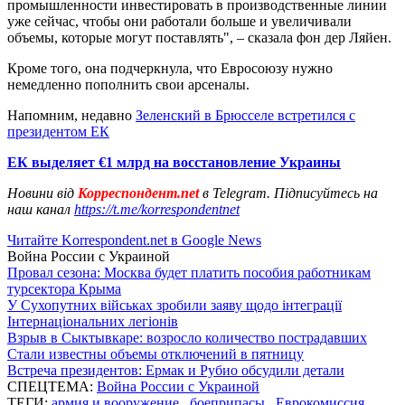
промышленности инвестировать в производственные линии
уже сейчас, чтобы они работали больше и увеличивали
объемы, которые могут поставлять", – сказала фон дер Ляйен.
Кроме того, она подчеркнула, что Евросоюзу нужно
немедленно пополнить свои арсеналы.
Напомним, недавно
Зеленский в Брюсселе встретился с
президентом ЕК
ЕК выделяет €1 млрд на восстановление Украины
Новини від
Корреспондент.net
в Telegram. Підписуйтесь на
наш канал
https://t.me/korrespondentnet
Читайте Korrespondent.net в Google News
Война России с Украиной
Провал сезона: Москва будет платить пособия работникам
турсектора Крыма
У Сухопутних військах зробили заяву щодо інтеграції
Інтернаціональних легіонів
Взрыв в Сыктывкаре: возросло количество пострадавших
Стали известны объемы отключений в пятницу
Встреча президентов: Ермак и Рубио обсудили детали
СПЕЦТЕМА:
Война России с Украиной
ТЕГИ:
армия и вооружение
,
боеприпасы
,
Еврокомиссия
,