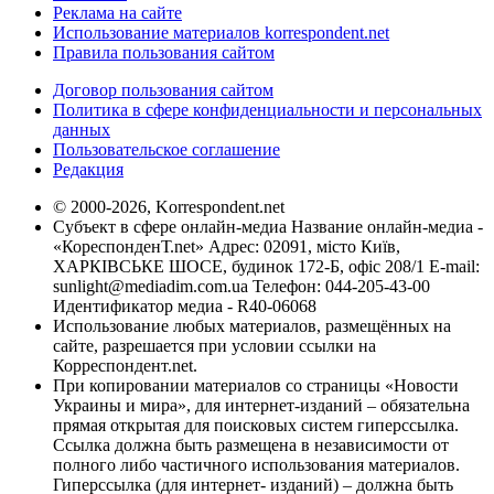
Реклама на сайте
Использование материалов korrespondent.net
Правила пользования сайтом
Договор пользования сайтом
Политика в сфере конфиденциальности и персональных
данных
Пользовательское соглашение
Редакция
© 2000-2026, Korrespondent.net
Субъект в сфере онлайн-медиа Название онлайн-медиа -
«КореспонденТ.net» Адрес: 02091, місто Київ,
ХАРКІВСЬКЕ ШОСЕ, будинок 172-Б, офіс 208/1 E-mail:
sunlight@mediadim.com.ua
Телефон: 044-205-43-00
Идентификатор медиа - R40-06068
Использование любых материалов, размещённых на
сайте, разрешается при условии ссылки на
Корреспондент.net.
При копировании материалов со страницы «Новости
Украины и мира», для интернет-изданий – обязательна
прямая открытая для поисковых систем гиперссылка.
Ссылка должна быть размещена в независимости от
полного либо частичного использования материалов.
Гиперссылка (для интернет- изданий) – должна быть