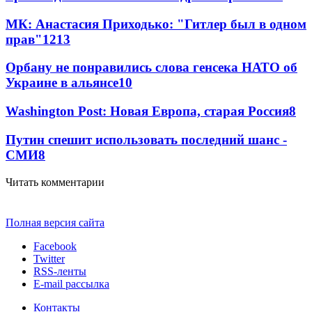
МК: Анастасия Приходько: "Гитлер был в одном
прав"
12
13
Орбану не понравились слова генсека НАТО об
Украине в альянсе
10
Washington Post: Новая Европа, старая Россия
8
Путин спешит использовать последний шанс -
СМИ
8
Читать комментарии
Полная версия сайта
Facebook
Twitter
RSS-ленты
E-mail рассылка
Контакты