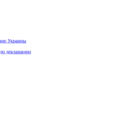
цию Украины
ную декларацию