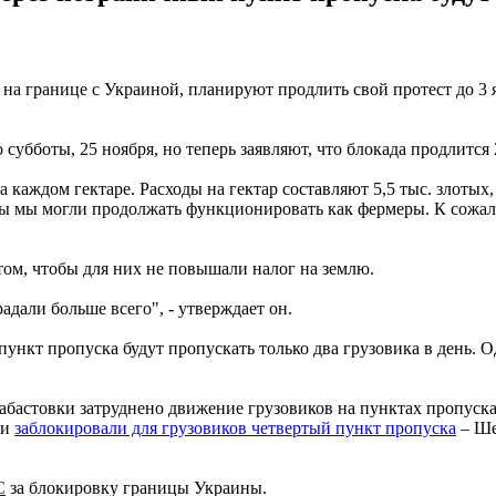
а границе с Украиной, планируют продлить свой протест до 3 я
убботы, 25 ноября, но теперь заявляют, что блокада продлится 2
 каждом гектаре. Расходы на гектар составляют 5,5 тыс. злотых
ы мы могли продолжать функционировать как фермеры. К сожале
 том, чтобы для них не повышали налог на землю.
дали больше всего", - утверждает он.
пункт пропуска будут пропускать только два грузовика в день. О
 забастовки затруднено движение грузовиков на пунктах пропуск
ки
заблокировали для грузовиков четвертый пункт пропуска
– Ше
С
за блокировку границы Украины.