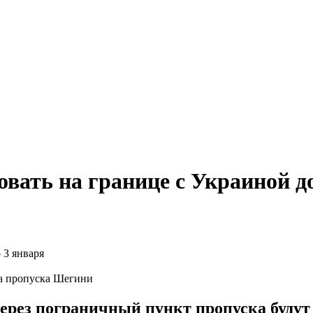
вать на границе с Украиной д
а пропуска Шегини
ерез пограничный пункт пропуска будут 