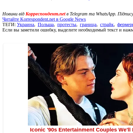
Новини від
Корреспондент.net
в Telegram та WhatsApp. Підпис
Читайте Korrespondent.net в Google News
ТЕГИ:
Украина
,
Польша
,
протесты
,
граница
,
страйк
,
фермер
Если вы заметили ошибку, выделите необходимый текст и нажми