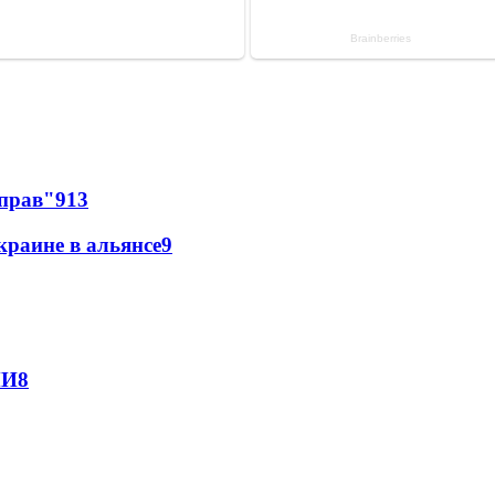
 прав"
9
13
краине в альянсе
9
МИ
8