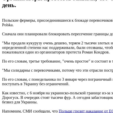
день.
Польские фермеры, присоединившиеся к блокаде перевозчиков н
Polska.
Сначала они планировали блокировать пересечение границы до с
"Мы продали кукурузу очень дешево, теряем 2 тысячи злотых на
определенной степени нас поддерживали, были отозваны, чтоб
пожаловался один из организаторов протеста Роман Кондров.
По его словам, третье требование, "очень простое" и состоит в
"Мы солидарны с перевозчиками, потому что эти отрасли постра
По его словам, с понедельника по 3 января через пограничный 
поступать в Украину без ограничений.
Как известно, с 6 ноября на украинско-польской границе из-за
Дорогуск. В очередях стоят тысячи фур. А сегодня забастовщи
безвиз для Украины.
Напомним, СМИ сообщали, что
Польше грозит наказание от Е