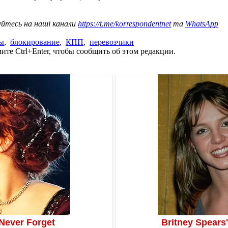
уйтесь на наші канали
https://t.me/korrespondentnet
та
WhatsApp
ы
,
блокирование
,
КПП
,
перевозчики
те Ctrl+Enter, чтобы сообщить об этом редакции.