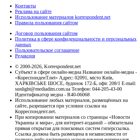
Контакты
Реклама на сайте
Использование материалов korrespondent.net
Правила пользования сайтом
Договор пользования сайтом
Политика в сфере конфиденциальности и персональных
данных
Пользовательское соглашение
Редакция
© 2000-2026, Korrespondent.net
Субъект в сфере онлайн-медиа Название онлайн-медиа -
«КореспонденТ.net» Адрес: 02091, місто Київ,
ХАРКІВСЬКЕ ШОСЕ, будинок 172-Б, офіс 208/1 E-mail:
sunlight@mediadim.com.ua
Телефон: 044-205-43-00
Идентификатор медиа - R40-06068
Использование любых материалов, размещённых на
сайте, разрешается при условии ссылки на
Корреспондент.net.
При копировании материалов со страницы «Новости
Украины и мира», для интернет-изданий – обязательна
прямая открытая для поисковых систем гиперссылка.
Ссылка должна быть размещена в независимости от
полного либо частичного использования материалов.