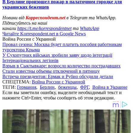
В Берлине произошел пожар в палаточном городке для
украинских беженцев
Новини від
Корреспондент.net
в Telegram та WhatsApp.
Підписуйтесь на наші
канали
https://t.me/korrespondentnet
та
WhatsApp
Читайте Korrespondent.net в Google News
Война России с Украиной
Провал сезона: Москва будет платить пособия работникам
турсектора Крыма
У Сухопутних військах зробили заяву щодо інтеграції
Інтернаціональних легіонів
Взрыв в Сыктывкаре: возросло количество пострадавших
Стали известны объемы отключений в пятницу
Встреча президентов: Ермак и Рубио обсудили детали
СПЕЦТЕМА:
Война России с Украиной
ТЕГИ:
Германия
,
Берлин
,
беженцы
,
ФРГ
,
Война в Украине
Если вы заметили ошибку, выделите необходимый текст и
нажмите Ctrl+Enter, чтобы сообщить об этом редакции.