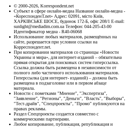
© 2000-2026, Korrespondent.net
Субъект в сфере онлайн-медиа Название онлайн-медиа -
«КореспонденТ.net» Адрес: 02091, місто Київ,
ХАРКІВСЬКЕ ШОСЕ, будинок 172-Б, офіс 208/1 E-mail:
sunlight@mediadim.com.ua
Телефон: 044-205-43-00
Идентификатор медиа - R40-06068
Использование любых материалов, размещённых на
сайте, разрешается при условии ссылки на
Корреспондент.net.
При копировании материалов со страницы «Новости
Украины и мира», для интернет-изданий – обязательна
прямая открытая для поисковых систем гиперссылка.
Ссылка должна быть размещена в независимости от
полного либо частичного использования материалов.
Гиперссылка (для интернет- изданий) – должна быть
размещена в подзаголовке или в первом абзаце
материала.
Новости с пометками "Мнение", "Экспертиза",
"Заявление", "Регионы", "Деньги", "Власть", "Выборы",
"Тест-драйв", "Спецпроекты", "Промо" публикуются на
правах рекламы.
Раздел Спецпроекты создается совместно с
коммерческими партнерами.
Любое копирование, публикация, републикация и