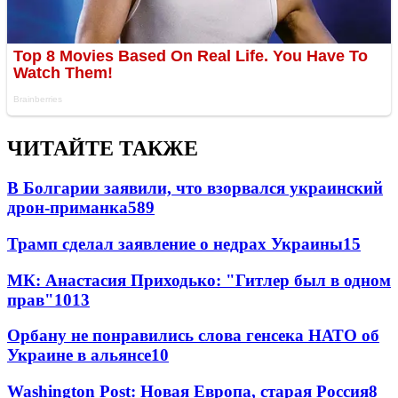
ЧИТАЙТЕ ТАКЖЕ
В Болгарии заявили, что взорвался украинский
дрон-приманка
589
Трамп сделал заявление о недрах Украины
15
МК: Анастасия Приходько: "Гитлер был в одном
прав"
10
13
Орбану не понравились слова генсека НАТО об
Украине в альянсе
10
Washington Post: Новая Европа, старая Россия
8