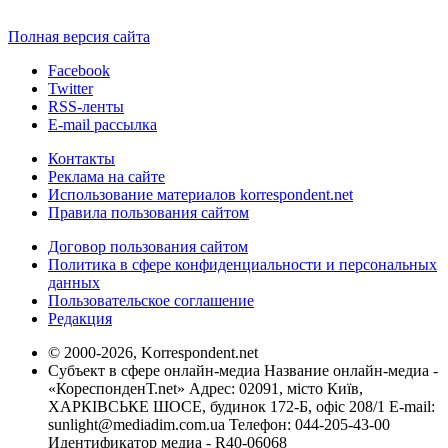
Полная версия сайта
Facebook
Twitter
RSS-ленты
E-mail рассылка
Контакты
Реклама на сайте
Использование материалов korrespondent.net
Правила пользования сайтом
Договор пользования сайтом
Политика в сфере конфиденциальности и персональных
данных
Пользовательское соглашение
Редакция
© 2000-2026, Korrespondent.net
Субъект в сфере онлайн-медиа Название онлайн-медиа -
«КореспонденТ.net» Адрес: 02091, місто Київ,
ХАРКІВСЬКЕ ШОСЕ, будинок 172-Б, офіс 208/1 E-mail:
sunlight@mediadim.com.ua
Телефон: 044-205-43-00
Идентификатор медиа - R40-06068