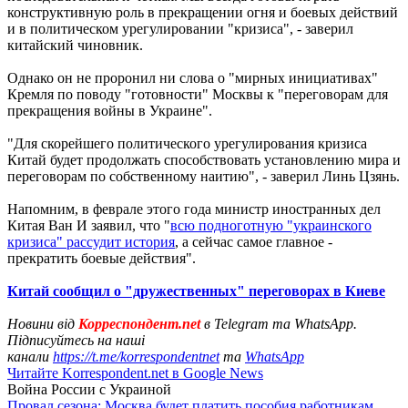
конструктивную роль в прекращении огня и боевых действий
и в политическом урегулировании "кризиса", - заверил
китайский чиновник.
Однако он не проронил ни слова о "мирных инициативах"
Кремля по поводу "готовности" Москвы к "переговорам для
прекращения войны в Украине".
"Для скорейшего политического урегулирования кризиса
Китай будет продолжать способствовать установлению мира и
переговорам по собственному наитию", - заверил Линь Цзянь.
Напомним, в феврале этого года министр иностранных дел
Китая Ван И заявил, что "
всю подноготную "украинского
кризиса" рассудит история
, а сейчас самое главное -
прекратить боевые действия".
Китай сообщил о "дружественных" переговорах в Киеве
Новини від
Корреспондент.net
в Telegram та WhatsApp.
Підписуйтесь на наші
канали
https://t.me/korrespondentnet
та
WhatsApp
Читайте Korrespondent.net в Google News
Война России с Украиной
Провал сезона: Москва будет платить пособия работникам