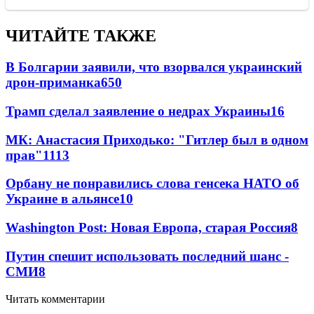
ЧИТАЙТЕ ТАКЖЕ
В Болгарии заявили, что взорвался украинский
дрон-приманка
650
Трамп сделал заявление о недрах Украины
16
МК: Анастасия Приходько: "Гитлер был в одном
прав"
11
13
Орбану не понравились слова генсека НАТО об
Украине в альянсе
10
Washington Post: Новая Европа, старая Россия
8
Путин спешит использовать последний шанс -
СМИ
8
Читать комментарии