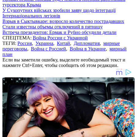
турсектора Крыма
У Сухопутних військах зробили заяву щодо інтеграції
Інтернаціональних легіонів
Взрыв в Сыктывкаре: возросло количество пострадавших
Стали известны объемы отключений в пятницу
Встреча президентов: Ермак и Рубио обсудили детали
СПЕЦТЕМА:
Война России с Украиной
ТЕГИ:
Россия
,
Украина
,
Китай
,
Дипломатия
,
мирные
переговоры
,
Война с Россией
,
Война в Украине
,
мирный
план
Если вы заметили ошибку, выделите необходимый текст и
нажмите Ctrl+Enter, чтобы сообщить об этом редакции.