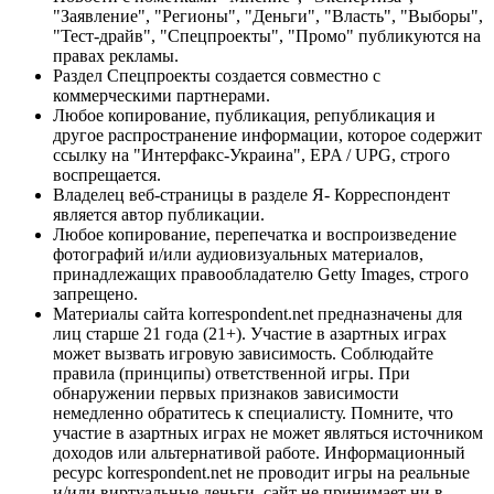
"Заявление", "Регионы", "Деньги", "Власть", "Выборы",
"Тест-драйв", "Спецпроекты", "Промо" публикуются на
правах рекламы.
Раздел Спецпроекты создается совместно с
коммерческими партнерами.
Любое копирование, публикация, републикация и
другое распространение информации, которое содержит
ссылку на "Интерфакс-Украина", EPA / UPG, строго
воспрещается.
Владелец веб-страницы в разделе Я- Корреспондент
является автор публикации.
Любое копирование, перепечатка и воспроизведение
фотографий и/или аудиовизуальных материалов,
принадлежащих правообладателю Getty Images, строго
запрещено.
Материалы сайта korrespondent.net предназначены для
лиц старше 21 года (21+). Участие в азартных играх
может вызвать игровую зависимость. Соблюдайте
правила (принципы) ответственной игры. При
обнаружении первых признаков зависимости
немедленно обратитесь к специалисту. Помните, что
участие в азартных играх не может являться источником
доходов или альтернативой работе. Информационный
ресурс korrespondent.net не проводит игры на реальные
и/или виртуальные деньги, сайт не принимает ни в