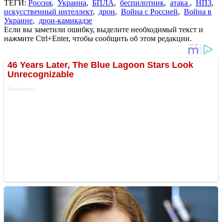
ТЕГИ:
Россия
,
Украина
,
БПЛА
,
беспилотник
,
атака
,
НПЗ
,
искусственный интеллект
,
дрон
,
Война с Россией
,
Война в
Украине
,
дрон-камикадзе
Если вы заметили ошибку, выделите необходимый текст и
нажмите Ctrl+Enter, чтобы сообщить об этом редакции.