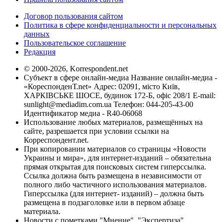
Договор пользования сайтом
Политика в сфере конфиденциальности и персональных
данных
Пользовательское соглашение
Редакция
© 2000-2026, Korrespondent.net
Субъект в сфере онлайн-медиа Название онлайн-медиа -
«КореспонденТ.net» Адрес: 02091, місто Київ,
ХАРКІВСЬКЕ ШОСЕ, будинок 172-Б, офіс 208/1 E-mail:
sunlight@mediadim.com.ua
Телефон: 044-205-43-00
Идентификатор медиа - R40-06068
Использование любых материалов, размещённых на
сайте, разрешается при условии ссылки на
Корреспондент.net.
При копировании материалов со страницы «Новости
Украины и мира», для интернет-изданий – обязательна
прямая открытая для поисковых систем гиперссылка.
Ссылка должна быть размещена в независимости от
полного либо частичного использования материалов.
Гиперссылка (для интернет- изданий) – должна быть
размещена в подзаголовке или в первом абзаце
материала.
Новости с пометками "Мнение", "Экспертиза",