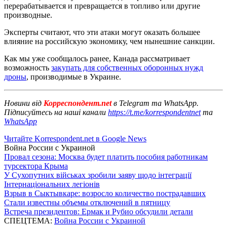
перерабатывается и превращается в топливо или другие
производные.
Эксперты считают, что эти атаки могут оказать большее
влияние на российскую экономику, чем нынешние санкции.
Как мы уже сообщалось ранее, Канада рассматривает
возможность
закупать для собственных оборонных нужд
дроны
, производимые в Украине.
Новини від
Корреспондент.net
в Telegram та WhatsApp.
Підписуйтесь на наші канали
https://t.me/korrespondentnet
та
WhatsApp
Читайте Korrespondent.net в Google News
Война России с Украиной
Провал сезона: Москва будет платить пособия работникам
турсектора Крыма
У Сухопутних військах зробили заяву щодо інтеграції
Інтернаціональних легіонів
Взрыв в Сыктывкаре: возросло количество пострадавших
Стали известны объемы отключений в пятницу
Встреча президентов: Ермак и Рубио обсудили детали
СПЕЦТЕМА:
Война России с Украиной