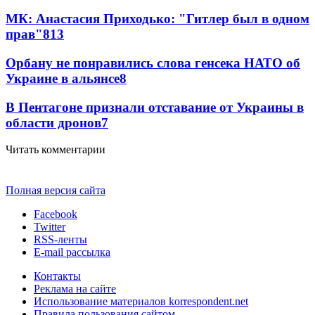
МК: Анастасия Приходько: "Гитлер был в одном
прав"
8
13
Орбану не понравились слова генсека НАТО об
Украине в альянсе
8
В Пентагоне признали отставание от Украины в
области дронов
7
Читать комментарии
Полная версия сайта
Facebook
Twitter
RSS-ленты
E-mail рассылка
Контакты
Реклама на сайте
Использование материалов korrespondent.net
Правила пользования сайтом