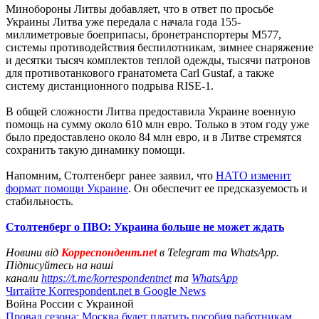
Минобороны Литвы добавляет, что в ответ по просьбе
Украины Литва уже передала с начала года 155-
миллиметровые боеприпасы, бронетранспортеры M577,
системы противодействия беспилотникам, зимнее снаряжение
и десятки тысяч комплектов теплой одежды, тысячи патронов
для противотанкового гранатомета Carl Gustaf, а также
систему дистанционного подрыва RISE-1.
В общей сложности Литва предоставила Украине военную
помощь на сумму около 610 млн евро. Только в этом году уже
было предоставлено около 84 млн евро, и в Литве стремятся
сохранить такую динамику помощи.
Напомним, Столтенберг ранее заявил, что
НАТО изменит
формат помощи Украине
. Он обеспечит ее предсказуемость и
стабильность.
Столтенберг о ПВО: Украина больше не может ждать
Новини від
Корреспондент.net
в Telegram та WhatsApp.
Підписуйтесь на наші
канали
https://t.me/korrespondentnet
та
WhatsApp
Читайте Korrespondent.net в Google News
Война России с Украиной
Провал сезона: Москва будет платить пособия работникам