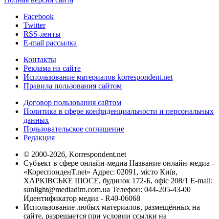
Facebook
Twitter
RSS-ленты
E-mail рассылка
Контакты
Реклама на сайте
Использование материалов korrespondent.net
Правила пользования сайтом
Договор пользования сайтом
Политика в сфере конфиденциальности и персональных
данных
Пользовательское соглашение
Редакция
© 2000-2026, Korrespondent.net
Субъект в сфере онлайн-медиа Название онлайн-медиа -
«КореспонденТ.net» Адрес: 02091, місто Київ,
ХАРКІВСЬКЕ ШОСЕ, будинок 172-Б, офіс 208/1 E-mail:
sunlight@mediadim.com.ua
Телефон: 044-205-43-00
Идентификатор медиа - R40-06068
Использование любых материалов, размещённых на
сайте, разрешается при условии ссылки на