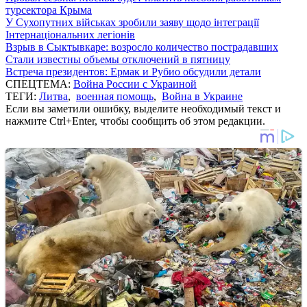
турсектора Крыма
У Сухопутних військах зробили заяву щодо інтеграції
Інтернаціональних легіонів
Взрыв в Сыктывкаре: возросло количество пострадавших
Стали известны объемы отключений в пятницу
Встреча президентов: Ермак и Рубио обсудили детали
СПЕЦТЕМА:
Война России с Украиной
ТЕГИ:
Литва
,
военная помощь
,
Война в Украине
Если вы заметили ошибку, выделите необходимый текст и
нажмите Ctrl+Enter, чтобы сообщить об этом редакции.