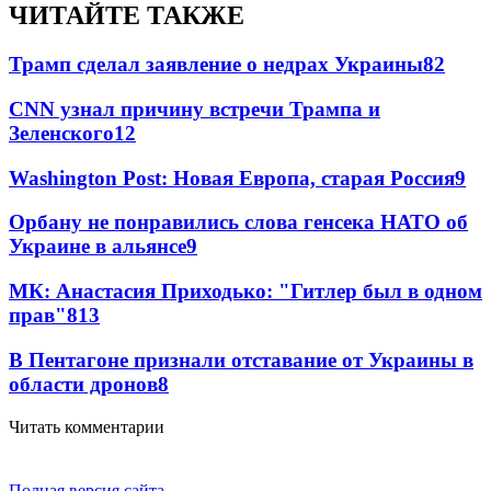
ЧИТАЙТЕ ТАКЖЕ
Трамп сделал заявление о недрах Украины
82
CNN узнал причину встречи Трампа и
Зеленского
12
Washington Post: Новая Европа, старая Россия
9
Орбану не понравились слова генсека НАТО об
Украине в альянсе
9
МК: Анастасия Приходько: "Гитлер был в одном
прав"
8
13
В Пентагоне признали отставание от Украины в
области дронов
8
Читать комментарии
Полная версия сайта