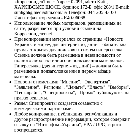
«КореспонденТ.net» Адрес: 02091, місто Київ,
ХАРКІВСЬКЕ ШОСЕ, будинок 172-Б, офіс 208/1 E-mail:
sunlight@mediadim.com.ua
Телефон: 044-205-43-00
Идентификатор медиа - R40-06068
Использование любых материалов, размещённых на
сайте, разрешается при условии ссылки на
Корреспондент.net.
При копировании материалов со страницы «Новости
Украины и мира», для интернет-изданий – обязательна
прямая открытая для поисковых систем гиперссылка.
Ссылка должна быть размещена в независимости от
полного либо частичного использования материалов.
Гиперссылка (для интернет- изданий) – должна быть
размещена в подзаголовке или в первом абзаце
материала.
Новости с пометками "Мнение", "Экспертиза",
"Заявление", "Регионы", "Деньги", "Власть", "Выборы",
"Тест-драйв", "Спецпроекты", "Промо" публикуются на
правах рекламы.
Раздел Спецпроекты создается совместно с
коммерческими партнерами.
Любое копирование, публикация, републикация и
другое распространение информации, которое содержит
ссылку на "Интерфакс-Украина", EPA / UPG, строго
воспрещается.