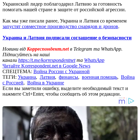
Украинский лидер поблагодарил Латвию за готовность
помогать нашей стране в защите от российской агрессии.
Как мы уже писали ранее, Украина и Латвия со временем
запустят совместное производство снарядов и дронов
.
Украина и Латвия подписали соглашение о безопасности
Новини від
Корреспондент.net
в Telegram та WhatsApp.
Підписуйтесь на наші
канали
https://t.me/korrespondentnet
та
WhatsApp
Читайте Korrespondent.net в Google News
СПЕЦТЕМА:
Война России с Украиной
ТЕГИ:
Украина
,
Латвия
,
финансы
,
военная помощь
,
Война
с Россией
,
Война в Украине
Если вы заметили ошибку, выделите необходимый текст и
нажмите Ctrl+Enter, чтобы сообщить об этом редакции.