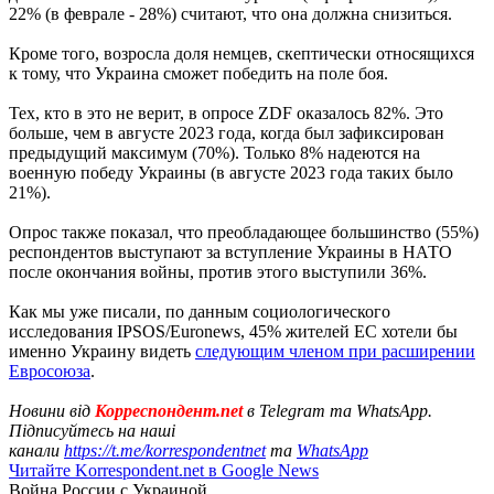
22% (в феврале - 28%) считают, что она должна снизиться.
Кроме того, возросла доля немцев, скептически относящихся
к тому, что Украина сможет победить на поле боя.
Тех, кто в это не верит, в опросе ZDF оказалось 82%. Это
больше, чем в августе 2023 года, когда был зафиксирован
предыдущий максимум (70%). Только 8% надеются на
военную победу Украины (в августе 2023 года таких было
21%).
Опрос также показал, что преобладающее большинство (55%)
респондентов выступают за вступление Украины в НАТО
после окончания войны, против этого выступили 36%.
Как мы уже писали, по данным социологического
исследования IPSOS/Euronews, 45% жителей ЕС хотели бы
именно Украину видеть
следующим членом при расширении
Евросоюза
.
Новини від
Корреспондент.net
в Telegram та WhatsApp.
Підписуйтесь на наші
канали
https://t.me/korrespondentnet
та
WhatsApp
Читайте Korrespondent.net в Google News
Война России с Украиной