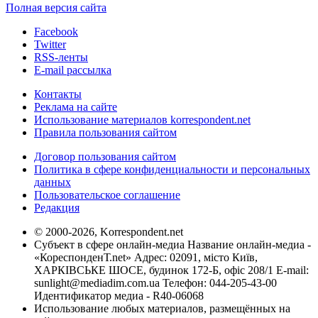
Полная версия сайта
Facebook
Twitter
RSS-ленты
E-mail рассылка
Контакты
Реклама на сайте
Использование материалов korrespondent.net
Правила пользования сайтом
Договор пользования сайтом
Политика в сфере конфиденциальности и персональных
данных
Пользовательское соглашение
Редакция
© 2000-2026, Korrespondent.net
Субъект в сфере онлайн-медиа Название онлайн-медиа -
«КореспонденТ.net» Адрес: 02091, місто Київ,
ХАРКІВСЬКЕ ШОСЕ, будинок 172-Б, офіс 208/1 E-mail:
sunlight@mediadim.com.ua
Телефон: 044-205-43-00
Идентификатор медиа - R40-06068
Использование любых материалов, размещённых на