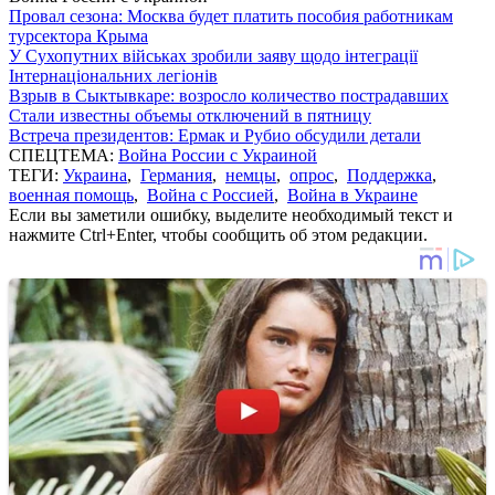
Провал сезона: Москва будет платить пособия работникам
турсектора Крыма
У Сухопутних військах зробили заяву щодо інтеграції
Інтернаціональних легіонів
Взрыв в Сыктывкаре: возросло количество пострадавших
Стали известны объемы отключений в пятницу
Встреча президентов: Ермак и Рубио обсудили детали
СПЕЦТЕМА:
Война России с Украиной
ТЕГИ:
Украина
,
Германия
,
немцы
,
опрос
,
Поддержка
,
военная помощь
,
Война с Россией
,
Война в Украине
Если вы заметили ошибку, выделите необходимый текст и
нажмите Ctrl+Enter, чтобы сообщить об этом редакции.