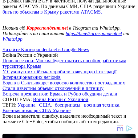
В рамках пакета ВСУ, в частности, получат дальнобойные
ракеты ATACMS. По данным СМИ, США разрешили Украине
бить по объектам в Крыму ракетами ATACMS.
Новини від
Корреспондент.net
в Telegram та WhatsApp.
Підписуйтесь на наші канали
https://t.me/korrespondentnet
та
WhatsApp
Читайте Korrespondent.net в Google News
Война России с Украиной
Провал сезона: Москва будет платить пособия работникам
турсектора Крыма
У Сухопутних військах зробили заяву щодо інтеграції
Інтернаціональних легіонів
Взрыв в Сыктывкаре: возросло количество пострадавших
Стали известны объемы отключений в пятницу
Встреча президентов: Ермак и Рубио обсудили детали
СПЕЦТЕМА:
Война России с Украиной
ТЕГИ:
Украина
,
США
,
боеприпасы
,
военная техника
,
Военная помощь США Украине
Если вы заметили ошибку, выделите необходимый текст и
нажмите Ctrl+Enter, чтобы сообщить об этом редакции.