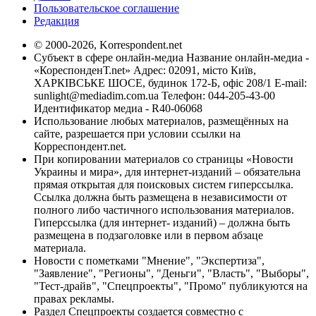
Пользовательское соглашение
Редакция
© 2000-2026, Korrespondent.net
Субъект в сфере онлайн-медиа Название онлайн-медиа -
«КореспонденТ.net» Адрес: 02091, місто Київ,
ХАРКІВСЬКЕ ШОСЕ, будинок 172-Б, офіс 208/1 E-mail:
sunlight@mediadim.com.ua
Телефон: 044-205-43-00
Идентификатор медиа - R40-06068
Использование любых материалов, размещённых на
сайте, разрешается при условии ссылки на
Корреспондент.net.
При копировании материалов со страницы «Новости
Украины и мира», для интернет-изданий – обязательна
прямая открытая для поисковых систем гиперссылка.
Ссылка должна быть размещена в независимости от
полного либо частичного использования материалов.
Гиперссылка (для интернет- изданий) – должна быть
размещена в подзаголовке или в первом абзаце
материала.
Новости с пометками "Мнение", "Экспертиза",
"Заявление", "Регионы", "Деньги", "Власть", "Выборы",
"Тест-драйв", "Спецпроекты", "Промо" публикуются на
правах рекламы.
Раздел Спецпроекты создается совместно с